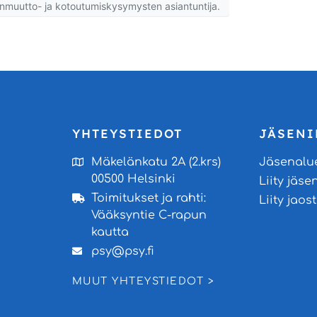
nmuutto- ja kotoutumiskysymysten asiantuntija.
YHTEYSTIEDOT
JÄSENI
Mäkelänkatu 2A (2.krs)
Jäsenalu
00500 Helsinki
Liity jäse
Toimitukset ja rahti:
Liity jao
Vääksyntie C-rapun
kautta
psy@psy.fi
MUUT YHTEYSTIEDOT >