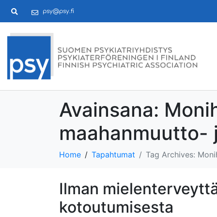
psy@psy.fi
Avainsana:
Monih
maahanmuutto- j
Home
Tapahtumat
Tag Archives: Moni
Ilman mielenterveyt
kotoutumisesta