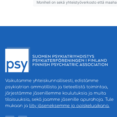
Moniheli on sekä yhteistyöverkosto että maaha
Vaikutamme yhteiskunnallisesti, edistämme
psykiatrian ammatillista ja tieteellistä toimintaa,
järjestämme jäsenillemme koulutuksia ja muita
tilaisuuksia, sekä jaamme jäsenille apurahoja. Tule
mukaan ja
liity jäseneksemme jo opiskeluaikana.