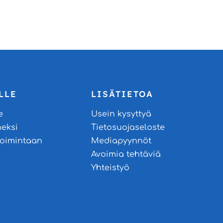
LLE
LISÄTIETOA
e
Usein kysyttyä
neksi
Tietosuojaseloste
stoimintaan
Mediapyynnöt
Avoimia tehtäviä
Yhteistyö