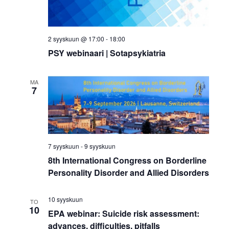
v
a
i
j
g
2 syyskuun @ 17:00
-
18:00
a
a
PSY webinaari | Sotapsykiatria
N
t
ä
MA
i
7
k
o
n
y
m
7 syyskuun
-
9 syyskuun
ä
8th International Congress on Borderline
Personality Disorder and Allied Disorders
t
n
10 syyskuun
TO
10
EPA webinar: Suicide risk assessment:
a
advances, difficulties, pitfalls