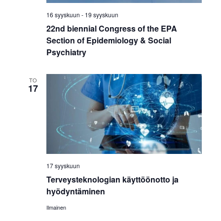
16 syyskuun
-
19 syyskuun
22nd biennial Congress of the EPA
Section of Epidemiology & Social
Psychiatry
TO
17
17 syyskuun
Terveysteknologian käyttöönotto ja
hyödyntäminen
Ilmainen