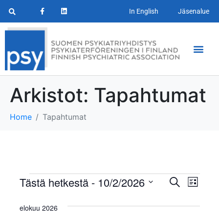
In English
Jäsenalue
Arkistot:
Tapahtumat
Home
Tapahtumat
T
T
Tästä hetkestä
 - 
10/2/2026
E
L
t
a
V
i
a
s
s
a
elokuu 2026
i
p
t
l