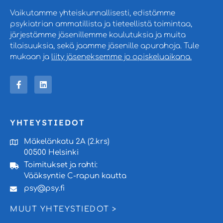
Vaikutamme yhteiskunnallisesti, edistämme
psykiatrian ammatillista ja tieteellistä toimintaa,
järjestämme jäsenillemme koulutuksia ja muita
tilaisuuksia, sekä jaamme jäsenille apurahoja. Tule
mukaan ja
liity jäseneksemme jo opiskeluaikana.
YHTEYSTIEDOT
Mäkelänkatu 2A (2.krs)
00500 Helsinki
Toimitukset ja rahti:
Vääksyntie C-rapun kautta
psy@psy.fi
MUUT YHTEYSTIEDOT >