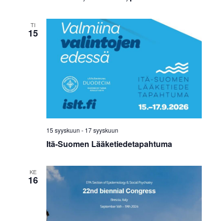
v
i
TI
15
g
o
i
n
t
15 syyskuun
-
17 syyskuun
i
Itä-Suomen Lääketiedetapahtuma
KE
16