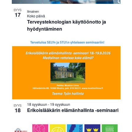
SYYS
Ilmainen
17
Koko päivä
Terveysteknologian käyttöönotto ja
hyödyntäminen
18 syyskuun
-
19 syyskuun
SYYS
18
Erikoislääkärin elämänhallinta -seminaari