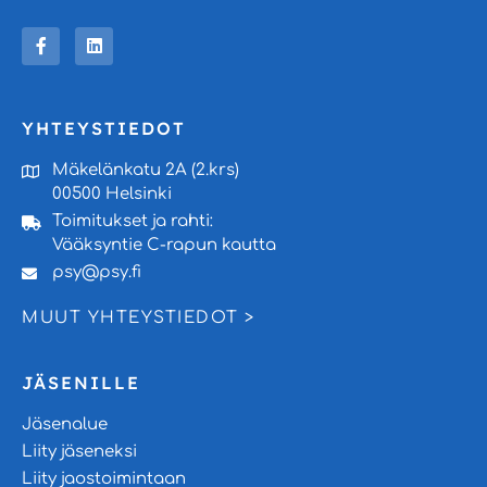
YHTEYSTIEDOT
Mäkelänkatu 2A (2.krs)
00500 Helsinki
Toimitukset ja rahti:
Vääksyntie C-rapun kautta
psy@psy.fi
MUUT YHTEYSTIEDOT >
JÄSENILLE
Jäsenalue
Liity jäseneksi
Liity jaostoimintaan