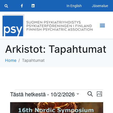
In English
Jäsenalue
Arkistot:
Tapahtumat
Home
Tapahtumat
T
T
Tästä hetkestä
 - 
10/2/2026
E
K
t
a
V
u
a
s
L
v
a
i
p
a
l