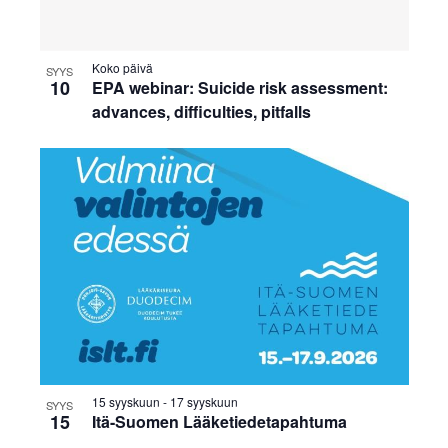
v
i
Koko päivä
SYYS
10
g
EPA webinar: Suicide risk assessment:
advances, difficulties, pitfalls
o
i
n
t
i
15 syyskuun
-
17 syyskuun
SYYS
15
Itä-Suomen Lääketiedetapahtuma