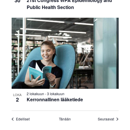
30
21st Congress WPA Epidemiology and
Public Health Section
2 lokakuun
-
3 lokakuun
LOKA
2
Kerronnallinen lääketiede
Tapahtumat
Tapahtum
Edelliset
Tänään
Seuraavat