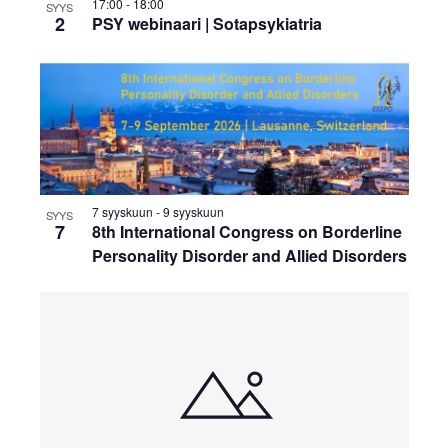
v
a
17:00
-
18:00
SYYS
n
2
PSY webinaari | Sotapsykiatria
i
j
P
g
a
h
a
N
o
t
ä
t
i
k
o
o
7 syyskuun
-
9 syyskuun
SYYS
n
7
y
8th International Congress on Borderline
V
Personality Disorder and Allied Disorders
m
i
ä
e
t
w
n
a