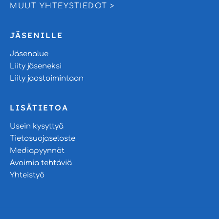
MUUT YHTEYSTIEDOT >
JÄSENILLE
Jäsenalue
Liity jäseneksi
Liity jaostoimintaan
LISÄTIETOA
Usein kysyttyä
Tietosuojaseloste
Mediapyynnöt
Avoimia tehtäviä
Yhteistyö