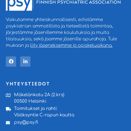
Vaikutamme yhteiskunnallisesti, edistämme
psykiatrian ammatillista ja tieteellistä toimintaa,
järjestämme jäsenillemme koulutuksia ja muita
tilaisuuksia, sekä jaamme jäsenille apurahoja. Tule
mukaan ja
liity jäseneksemme jo opiskeluaikana.
YHTEYSTIEDOT
Mäkelänkatu 2A (2.krs)
00500 Helsinki
Toimitukset ja rahti:
Vääksyntie C-rapun kautta
psy@psy.fi