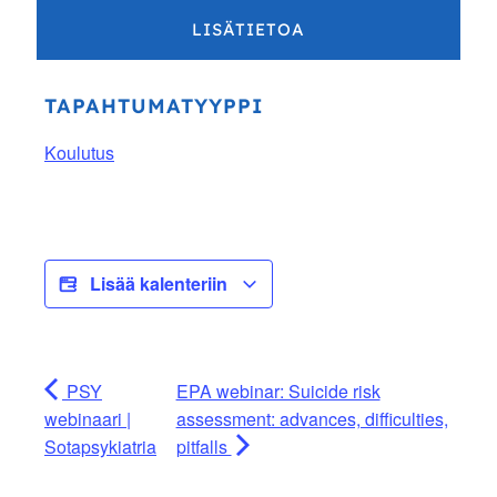
LISÄTIETOA
TAPAHTUMATYYPPI
Koulutus
Lisää kalenteriin
PSY
EPA webinar: Suicide risk
webinaari |
assessment: advances, difficulties,
Sotapsykiatria
pitfalls