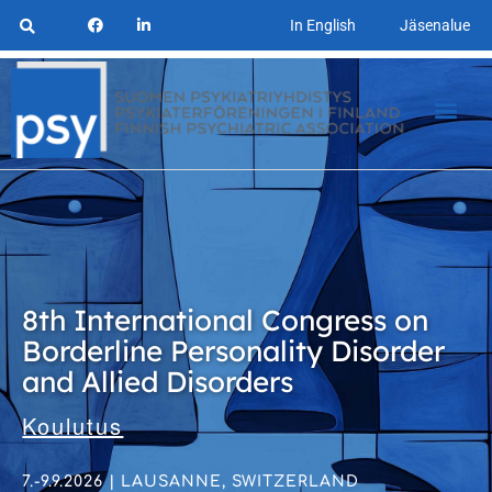
In English
Jäsenalue
8th International Congress on
Borderline Personality Disorder
and Allied Disorders
Koulutus
7.-9.9.2026 | LAUSANNE, SWITZERLAND