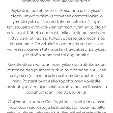
ymmärtämään laadukasta tiedettä.
Psykiatria lääketieteen erikoisalana ja erityisesti
alaan liittyvä tutkimus tarvitsee ammattilaisia ja
ymmärrystä useilta eri tutkimusaloilta. Niinpä
tervetulleita ovat kaikkien ammattiryhmien ja alojen
edustajat. Lähetä abstrakti mikäli tutkimuksesi aihe
liittyy psykiatriaan ja haluat päästä jakamaan sitä
kanssamme. Tervetulleita ovat myös varhaisessa
vaiheessa olevien tutkimusten kuvaukset. Esitykset
pidetään suomeksi tai englanniksi.
Kevätkouluun valitaan esiintyjiksi abstraktikutsuun
vastanneiden joukosta tutkijoita pitämään suullisen
esityksen (n. 15 min) sekä esittämään posteri (n. 5
min). Posterit ovat esillä tapahtuman kävijöille
psykiatripäivien ajan sekä tapahtumasovellussivulla
tapahtumaan ilmoittautuneille.
Ohjelman kruunaa Get Together -iltaohjelma, jossa
nautitaan seurasta ja keskustelusta ruuan äärellä