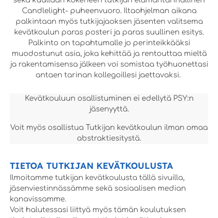
sekä kuullaan kokeneen tutkijan elämäntarinallinen
Candlelight- puheenvuoro. Iltaohjelman aikana
palkintaan myös tutkijajaoksen jäsenten valitsema
kevätkoulun paras posteri ja paras suullinen esitys.
Palkinto on tapahtumalle jo perinteikkääksi
muodostunut asia, joka kehittää ja rentouttaa mieltä
ja rakentamisensa jälkeen voi somistaa työhuonettasi
antaen tarinan kollegoillesi jaettavaksi.
Kevätkouluun osallistuminen ei edellytä PSY:n
jäsenyyttä.
Voit myös osallistua Tutkijan kevätkoulun ilman omaa
abstraktiesitystä.
TIETOA TUTKIJAN KEVÄTKOULUSTA
Ilmoitamme tutkijan kevätkoulusta tällä sivuilla,
jäsenviestinnässämme sekä sosiaalisen median
kanavissamme.
Voit halutessasi liittyä myös tämän koulutuksen