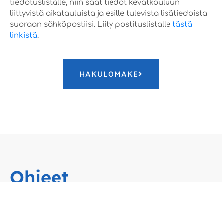
tiedotuslistalle, niin saat tiedot kevätkouluun
liittyvistä aikatauluista ja esille tulevista lisätiedoista
suoraan sähköpostiisi. Liity postituslistalle
tästä
linkistä
.
HAKULOMAKE
Ohjeet
MITÄ HAKULOMAKKEESSA SUULLISTEN SEKÄ
POSTERIEN ESITTÄJILTÄ KYSYTÄÄN?