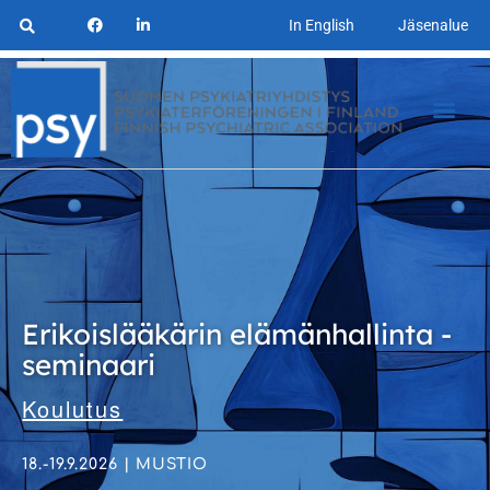
In English
Jäsenalue
Erikoislääkärin elämänhallinta -
seminaari
Koulutus
18.-19.9.2026 | MUSTIO