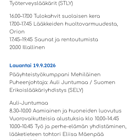
Työterveyslääkärit (STLY)
16.00–17.00 Tulokahvit suolaisen kera
17.00–17.45 Lääkkeiden huoltovarmuudesta,
Orion
17.45–19.45 Saunat ja rentoutumista
20.00 Illallinen
Lauantai 19.9.2026
Pääyhteistyökumppani Mehiläinen
Puheenjohtaja: Auli Juntumaa / Suomen
Erikoislääkäriyhdistys (SELY)
Auli-Juntumaa
8.30–10.00 Aamiainen ja huoneiden luovutus
Vuorovaikutteisia alustuksia klo 10.00–14.45
10.00–10.45 Työ ja perhe-elämän yhdistäminen,
lääketieteen tohtori Eliisa Mäenpää