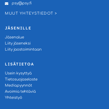
psy@psy.fi
MUUT YHTEYSTIEDOT >
JÄSENILLE
Jäsenalue
Liity jäseneksi
Liity jaostoimintaan
LISÄTIETOA
Usein kysyttyä
Tietosuojaseloste
Mediapyynnöt
Avoimia tehtäviä
Yhteistyö