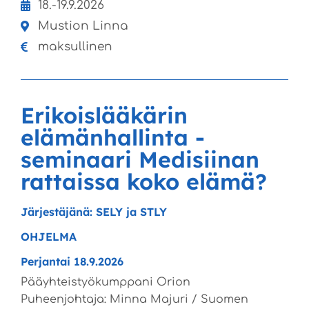
18.-19.9.2026
Mustion Linna
maksullinen
Erikoislääkärin
elämänhallinta -
seminaari Medisiinan
rattaissa koko elämä?
Järjestäjänä: SELY ja STLY
OHJELMA
Perjantai 18.9.2026
Pääyhteistyökumppani Orion
Puheenjohtaja: Minna Majuri / Suomen