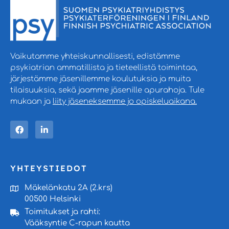
Vaikutamme yhteiskunnallisesti, edistämme
psykiatrian ammatillista ja tieteellistä toimintaa,
järjestämme jäsenillemme koulutuksia ja muita
tilaisuuksia, sekä jaamme jäsenille apurahoja. Tule
mukaan ja
liity jäseneksemme jo opiskeluaikana.
YHTEYSTIEDOT
Mäkelänkatu 2A (2.krs)
00500 Helsinki
Toimitukset ja rahti:
Vääksyntie C-rapun kautta