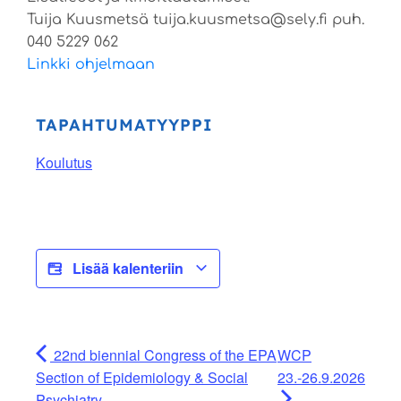
Tuija Kuusmetsä tuija.kuusmetsa@sely.fi puh.
040 5229 062
Linkki ohjelmaan
TAPAHTUMATYYPPI
Koulutus
Lisää kalenteriin
22nd biennial Congress of the EPA
WCP
Section of Epidemiology & Social
23.-26.9.2026
Psychiatry