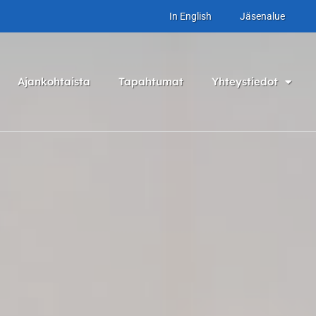
In English
Jäsenalue
Ajankohtaista
Tapahtumat
Yhteystiedot