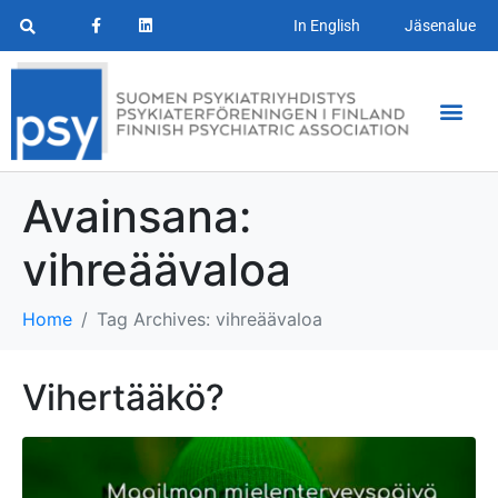
In English
Jäsenalue
Avainsana:
vihreäävaloa
Home
Tag Archives: vihreäävaloa
Vihertääkö?