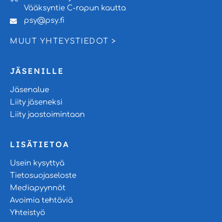
Vääksyntie C-rapun kautta
psy@psy.fi
MUUT YHTEYSTIEDOT >
JÄSENILLE
Jäsenalue
Liity jäseneksi
Liity jaostoimintaan
LISÄTIETOA
Usein kysyttyä
Tietosuojaseloste
Mediapyynnöt
Avoimia tehtäviä
Yhteistyö