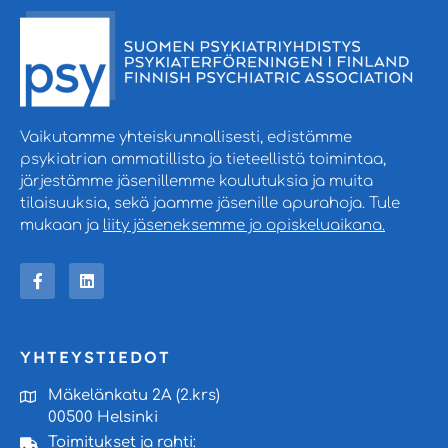
Vaikutamme yhteiskunnallisesti, edistämme
psykiatrian ammatillista ja tieteellistä toimintaa,
järjestämme jäsenillemme koulutuksia ja muita
tilaisuuksia, sekä jaamme jäsenille apurahoja. Tule
mukaan ja
liity jäseneksemme jo opiskeluaikana.
YHTEYSTIEDOT
Mäkelänkatu 2A (2.krs)
00500 Helsinki
Toimitukset ja rahti: