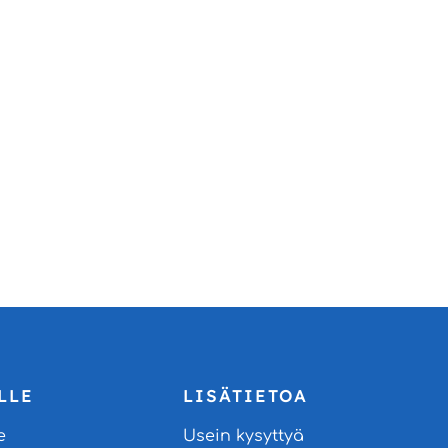
LLE
LISÄTIETOA
e
Usein kysyttyä