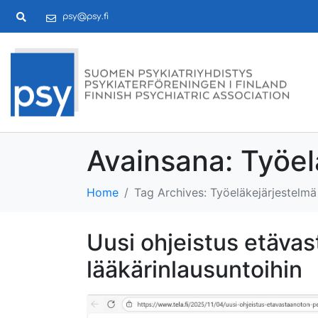
psy@psy.fi
Avainsana:
Työel
Home
Tag Archives: Työeläkejärjestelmä
Uusi ohjeistus etävas
lääkärinlausuntoihin