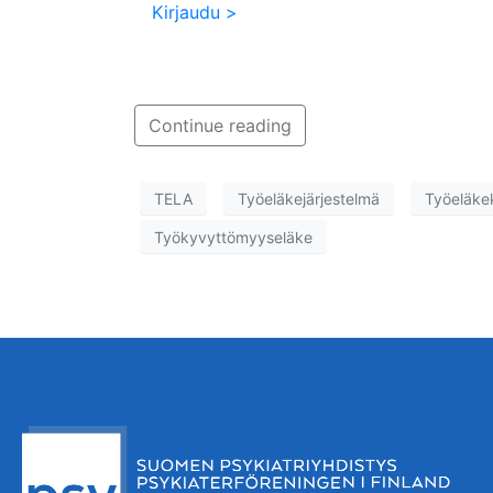
Kirjaudu >
Continue reading
TELA
Työeläkejärjestelmä
Työeläke
Työkyvyttömyyseläke