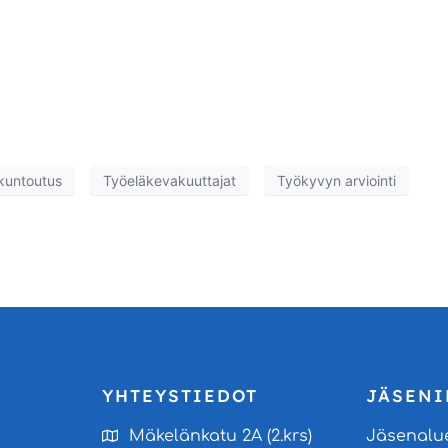
kuntoutus
Työeläkevakuuttajat
Työkyvyn arviointi
YHTEYSTIEDOT
JÄSENI
Mäkelänkatu 2A (2.krs)
Jäsenalu