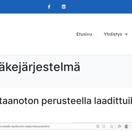
Etusivu
Yhdistys
äkejärjestelmä
taanoton perusteella laadittui