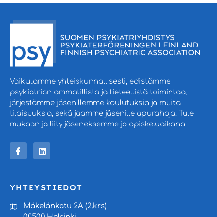
Vaikutamme yhteiskunnallisesti, edistämme
psykiatrian ammatillista ja tieteellistä toimintaa,
järjestämme jäsenillemme koulutuksia ja muita
tilaisuuksia, sekä jaamme jäsenille apurahoja. Tule
mukaan ja
liity jäseneksemme jo opiskeluaikana.
YHTEYSTIEDOT
Mäkelänkatu 2A (2.krs)
00500 Helsinki