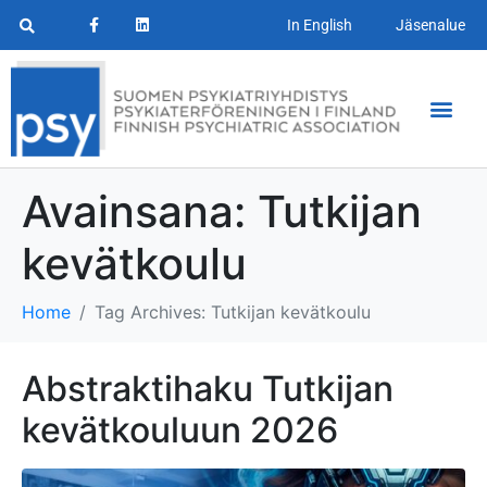
In English
Jäsenalue
Avainsana:
Tutkijan
kevätkoulu
Home
Tag Archives: Tutkijan kevätkoulu
Abstraktihaku Tutkijan
kevätkouluun 2026