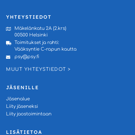
YHTEYSTIEDOT
Mäkelänkatu 2A (2.krs)
00500 Helsinki
Toimitukset ja rahti:
Vääksyntie C-rapun kautta
psy@psy.fi
MUUT YHTEYSTIEDOT >
JÄSENILLE
Jäsenalue
Liity jäseneksi
Liity jaostoimintaan
LISÄTIETOA