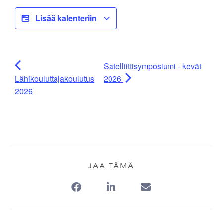
Lisää kalenteriin
Satelliittisymposiumi - kevät
Lähikouluttajakoulutus
2026
2026
JAA TÄMÄ