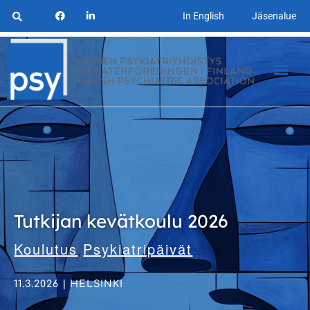
In English
Jäsenalue
Tutkijan kevätkoulu 2026
Koulutus
Psykiatripäivät
,
11.3.2026 | HELSINKI