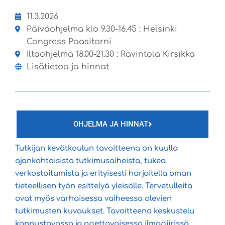
11.3.2026
Päiväohjelma klo 9.30-16.45 : Helsinki
Congress Paasitorni
Iltaohjelma 18.00-21.30 : Ravintola Kirsikka
Lisätietoa ja hinnat
OHJELMA JA HINNAT
Tutkijan kevätkoulun tavoitteena on kuulla
ajankohtaisista tutkimusaiheista, tukea
verkostoitumista ja erityisesti harjoitella oman
tieteellisen työn esittelyä yleisölle. Tervetulleita
ovat myös varhaisessa vaiheessa olevien
tutkimusten kuvaukset. Tavoitteena keskustelu
kannustavassa ja opettavaisessa ilmapiirissä.