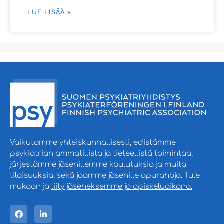
LUE LISÄÄ »
Vaikutamme yhteiskunnallisesti, edistämme
psykiatrian ammatillista ja tieteellistä toimintaa,
järjestämme jäsenillemme koulutuksia ja muita
tilaisuuksia, sekä jaamme jäsenille apurahoja. Tule
mukaan ja
liity jäseneksemme jo opiskeluaikana.