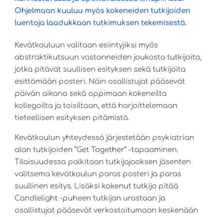
Ohjelmaan kuuluu myös kokeneiden tutkijoiden
luentoja laadukkaan tutkimuksen tekemisestä.
Kevätkouluun valitaan esiintyjiksi myös
abstraktikutsuun vastanneiden joukosta tutkijoita,
jotka pitävät suullisen esityksen sekä tutkijoita
esittämään posteri. Näin osallistujat pääsevät
päivän aikana sekä oppimaan kokeneilta
kollegoilta ja toisiltaan, että harjoittelemaan
tieteellisen esityksen pitämistä.
Kevätkoulun yhteydessä järjestetään psykiatrian
alan tutkijoiden ”Get Together” -tapaaminen.
Tilaisuudessa palkitaan tutkijajaoksen jäsenten
valitsema kevätkoulun paras posteri ja paras
suullinen esitys. Lisäksi kokenut tutkija pitää
Candlelight -puheen tutkijan urastaan ja
osallistujat pääsevät verkostoitumaan keskenään