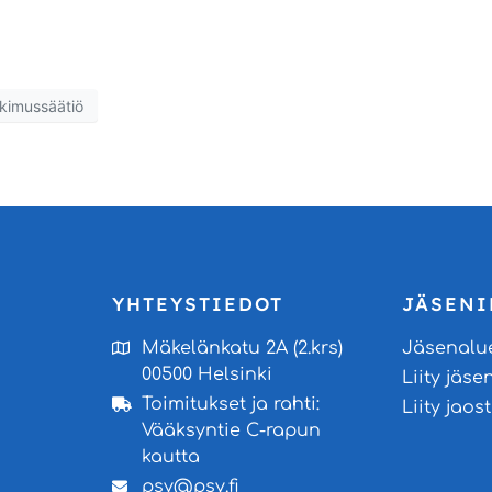
tkimussäätiö
YHTEYSTIEDOT
JÄSENI
Mäkelänkatu 2A (2.krs)
Jäsenalu
00500 Helsinki
Liity jäse
Toimitukset ja rahti:
Liity jao
Vääksyntie C-rapun
kautta
psy@psy.fi