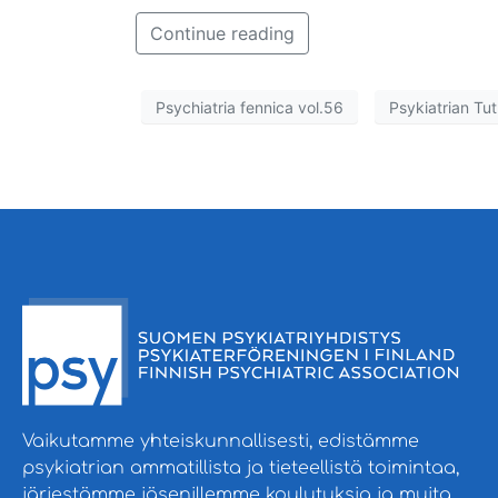
Continue reading
Psychiatria fennica vol.56
Psykiatrian Tu
Vaikutamme yhteiskunnallisesti, edistämme
psykiatrian ammatillista ja tieteellistä toimintaa,
järjestämme jäsenillemme koulutuksia ja muita