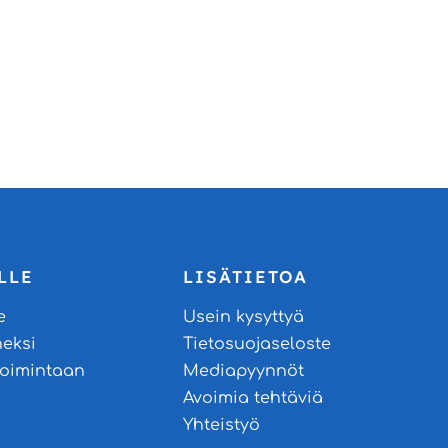
LLE
LISÄTIETOA
e
Usein kysyttyä
neksi
Tietosuojaseloste
stoimintaan
Mediapyynnöt
Avoimia tehtäviä
Yhteistyö