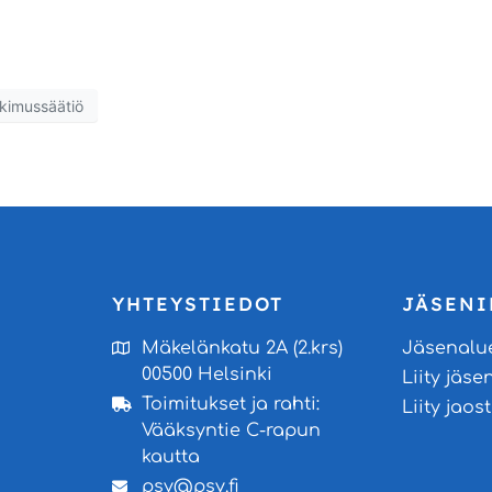
tkimussäätiö
YHTEYSTIEDOT
JÄSENI
Mäkelänkatu 2A (2.krs)
Jäsenalu
00500 Helsinki
Liity jäse
Toimitukset ja rahti:
Liity jao
Vääksyntie C-rapun
kautta
psy@psy.fi