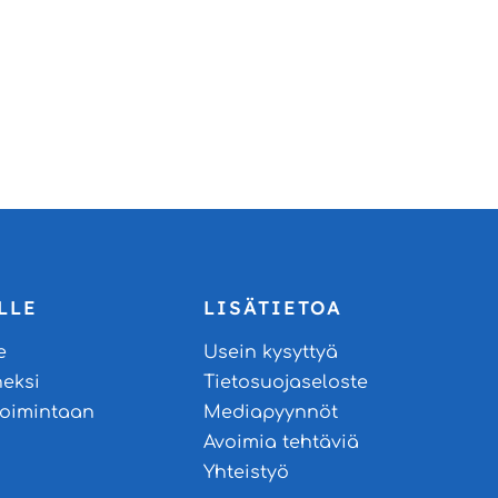
LLE
LISÄTIETOA
e
Usein kysyttyä
neksi
Tietosuojaseloste
stoimintaan
Mediapyynnöt
Avoimia tehtäviä
Yhteistyö