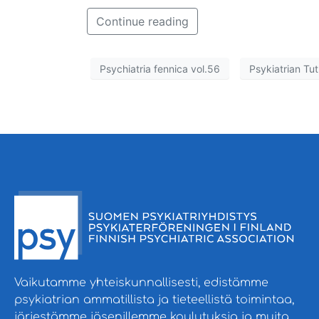
Continue reading
Psychiatria fennica vol.56
Psykiatrian Tu
Vaikutamme yhteiskunnallisesti, edistämme
psykiatrian ammatillista ja tieteellistä toimintaa,
järjestämme jäsenillemme koulutuksia ja muita