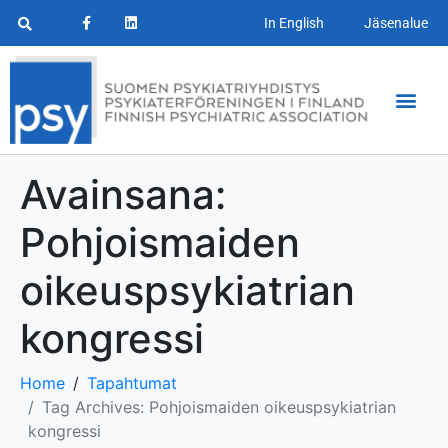
In English
Jäsenalue
Avainsana:
Pohjoismaiden
oikeuspsykiatrian
kongressi
Home
Tapahtumat
Tag Archives: Pohjoismaiden oikeuspsykiatrian
kongressi