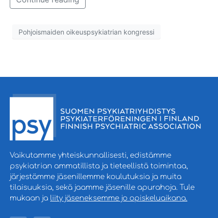
Pohjoismaiden oikeuspsykiatrian kongressi
Vaikutamme yhteiskunnallisesti, edistämme
psykiatrian ammatillista ja tieteellistä toimintaa,
järjestämme jäsenillemme koulutuksia ja muita
tilaisuuksia, sekä jaamme jäsenille apurahoja. Tule
mukaan ja
liity jäseneksemme jo opiskeluaikana.