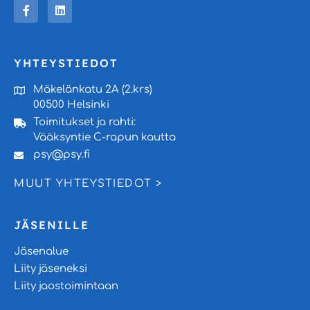
YHTEYSTIEDOT
Mäkelänkatu 2A (2.krs)
00500 Helsinki
Toimitukset ja rahti:
Vääksyntie C-rapun kautta
psy@psy.fi
MUUT YHTEYSTIEDOT >
JÄSENILLE
Jäsenalue
Liity jäseneksi
Liity jaostoimintaan