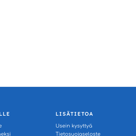
LLE
LISÄTIETOA
e
Usein kysyttyä
neksi
Tietosuojaseloste