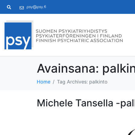
psy@psy.fi
Avainsana:
palki
Home
Tag Archives: palkinto
Michele Tansella -pal