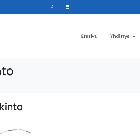
Etusivu
Yhdistys
nto
kinto