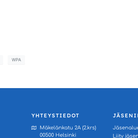
WPA
YHTEYSTIEDOT
JÄSENI
Mäkelänkatu 2A (2.krs)
Jäsenalu
00500 Helsinki
Liity jäse