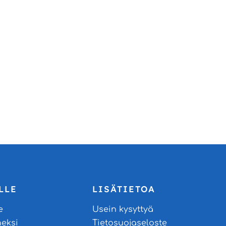
LLE
LISÄTIETOA
e
Usein kysyttyä
neksi
Tietosuojaseloste