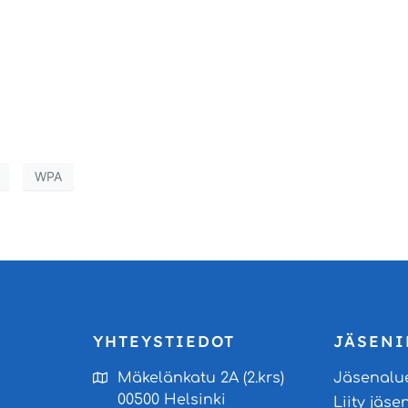
WPA
YHTEYSTIEDOT
JÄSENI
Mäkelänkatu 2A (2.krs)
Jäsenalu
00500 Helsinki
Liity jäse