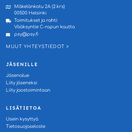
Mäkelänkatu 2A (2.krs)
00500 Helsinki
Toimitukset ja rahti:
Vääksyntie C-rapun kautta
psy@psy.fi
MUUT YHTEYSTIEDOT >
JÄSENILLE
Jäsenalue
Liity jäseneksi
Liity jaostoimintaan
LISÄTIETOA
Usein kysyttyä
Tietosuojaseloste