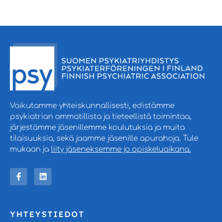
Vaikutamme yhteiskunnallisesti, edistämme
psykiatrian ammatillista ja tieteellistä toimintaa,
järjestämme jäsenillemme koulutuksia ja muita
tilaisuuksia, sekä jaamme jäsenille apurahoja. Tule
mukaan ja
liity jäseneksemme jo opiskeluaikana.
YHTEYSTIEDOT