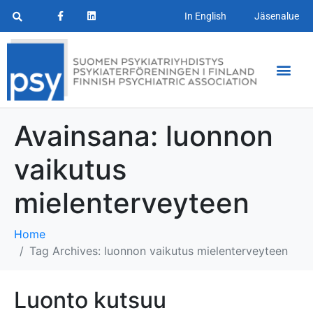
In English
Jäsenalue
Avainsana:
luonnon
vaikutus
mielenterveyteen
Home
Tag Archives: luonnon vaikutus mielenterveyteen
Luonto kutsuu