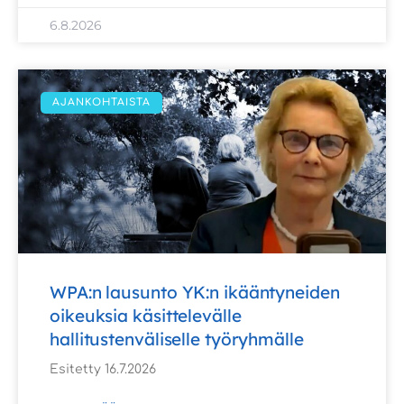
6.8.2026
AJANKOHTAISTA
WPA:n lausunto YK:n ikääntyneiden
oikeuksia käsittelevälle
hallitustenväliselle työryhmälle
Esitetty 16.7.2026