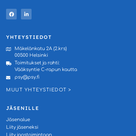
YHTEYSTIEDOT
Mäkelänkatu 2A (2.krs)
00500 Helsinki
Toimitukset ja rahti:
Vääksyntie C-rapun kautta
psy@psy.fi
MUUT YHTEYSTIEDOT >
JÄSENILLE
Jäsenalue
Liity jäseneksi
Liity jaostoimintaan