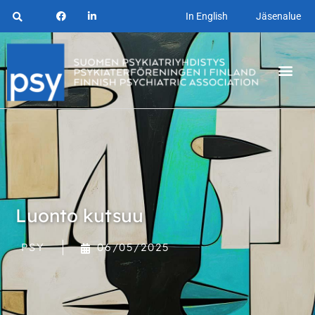
In English
Jäsenalue
Luonto kutsuu
PSY
06/05/2025