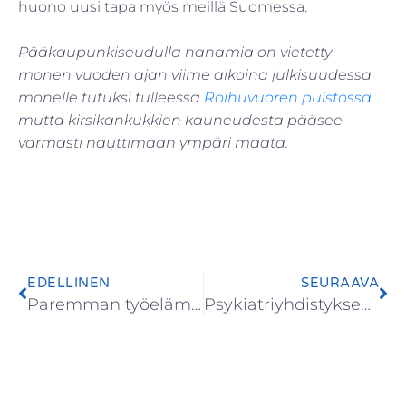
huono uusi tapa myös meillä Suomessa.
Pääkaupunkiseudulla hanamia on vietetty
monen vuoden ajan viime aikoina julkisuudessa
monelle tutuksi tulleessa
Roihuvuoren puistossa
mutta kirsikankukkien kauneudesta pääsee
varmasti nauttimaan ympäri maata.
EDELLINEN
SEURAAVA
Paremman työelämän manifesti – tutkijoiden kannanotto
Psykiatriyhdistyksen jäsentietotarkistus