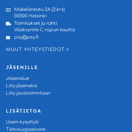
Mäkelänkatu 2A (2.krs)
00500 Helsinki
Toimitukset ja rahti:
Vääksyntie C-rapun kautta
psy@psy.fi
MUUT YHTEYSTIEDOT >
JÄSENILLE
Jäsenalue
Liity jäseneksi
Liity jaostoimintaan
LISÄTIETOA
Usein kysyttyä
Tietosuojaseloste