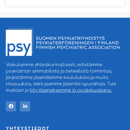
Vaikutamme yhteiskunnallisesti, edistämme
psykiatrian ammatillista ja tieteellistä toimintaa,
järjestämme jäsenillemme koulutuksia ja muita
tilaisuuksia, sekä jaamme jäsenille apurahoja. Tule
mukaan ja
liity jäseneksemme jo opiskeluaikana.
YHTEYSTIEDOT