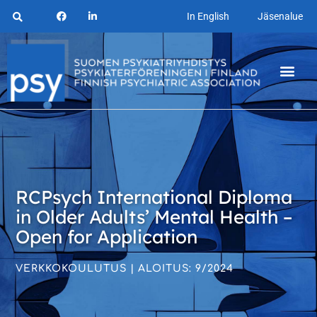
In English
Jäsenalue
RCPsych International Diploma
in Older Adults’ Mental Health –
Open for Application
VERKKOKOULUTUS | ALOITUS: 9/2024