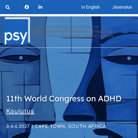
In English
Jäsenalue
11th World Congress on ADHD
Koulutus
3-6.6.2027 | CAPE TOWN, SOUTH AFRICA