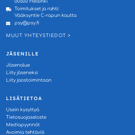
00500 Helsinki
Toimitukset ja rahti:
Vääksyntie C-rapun kautta
psy@psy.fi
MUUT YHTEYSTIEDOT >
JÄSENILLE
Jäsenalue
Liity jäseneksi
Liity jaostoimintaan
LISÄTIETOA
Usein kysyttyä
Tietosuojaseloste
Mediapyynnöt
Avoimia tehtäviä