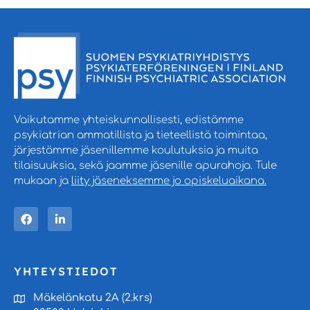
Vaikutamme yhteiskunnallisesti, edistämme
psykiatrian ammatillista ja tieteellistä toimintaa,
järjestämme jäsenillemme koulutuksia ja muita
tilaisuuksia, sekä jaamme jäsenille apurahoja. Tule
mukaan ja
liity jäseneksemme jo opiskeluaikana.
YHTEYSTIEDOT
Mäkelänkatu 2A (2.krs)