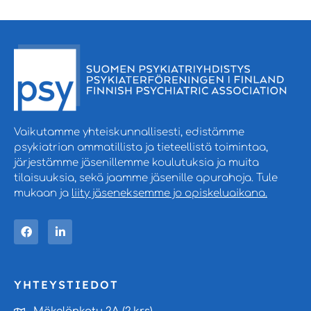
Vaikutamme yhteiskunnallisesti, edistämme
psykiatrian ammatillista ja tieteellistä toimintaa,
järjestämme jäsenillemme koulutuksia ja muita
tilaisuuksia, sekä jaamme jäsenille apurahoja. Tule
mukaan ja
liity jäseneksemme jo opiskeluaikana.
YHTEYSTIEDOT