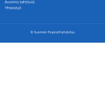
Avoimia tehtäviä
Yhteistyö
© Suomen Psykiatriyhdistys