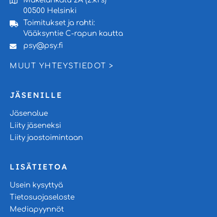
Mäkelänkatu 2A (2.krs)
00500 Helsinki
Toimitukset ja rahti:
Vääksyntie C-rapun kautta
psy@psy.fi
MUUT YHTEYSTIEDOT >
JÄSENILLE
Jäsenalue
Liity jäseneksi
Liity jaostoimintaan
LISÄTIETOA
Usein kysyttyä
Tietosuojaseloste
Mediapyynnöt