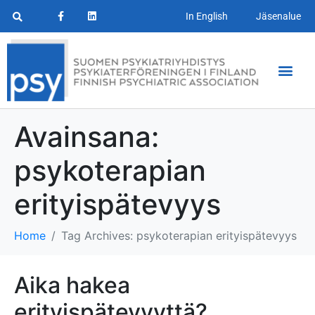
In English
Jäsenalue
Avainsana:
psykoterapian
erityispätevyys
Home
Tag Archives: psykoterapian erityispätevyys
Aika hakea
erityispätevyyttä?