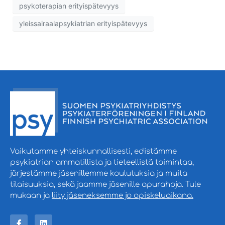
psykoterapian erityispätevyys
yleissairaalapsykiatrian erityispätevyys
Vaikutamme yhteiskunnallisesti, edistämme
psykiatrian ammatillista ja tieteellistä toimintaa,
järjestämme jäsenillemme koulutuksia ja muita
tilaisuuksia, sekä jaamme jäsenille apurahoja. Tule
mukaan ja
liity jäseneksemme jo opiskeluaikana.