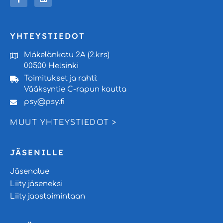
YHTEYSTIEDOT
Mäkelänkatu 2A (2.krs)
00500 Helsinki
Toimitukset ja rahti:
Vääksyntie C-rapun kautta
psy@psy.fi
MUUT YHTEYSTIEDOT >
JÄSENILLE
Jäsenalue
Liity jäseneksi
Liity jaostoimintaan