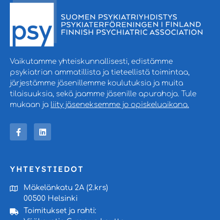
Vaikutamme yhteiskunnallisesti, edistämme
psykiatrian ammatillista ja tieteellistä toimintaa,
järjestämme jäsenillemme koulutuksia ja muita
tilaisuuksia, sekä jaamme jäsenille apurahoja. Tule
mukaan ja
liity jäseneksemme jo opiskeluaikana.
YHTEYSTIEDOT
Mäkelänkatu 2A (2.krs)
00500 Helsinki
Toimitukset ja rahti: