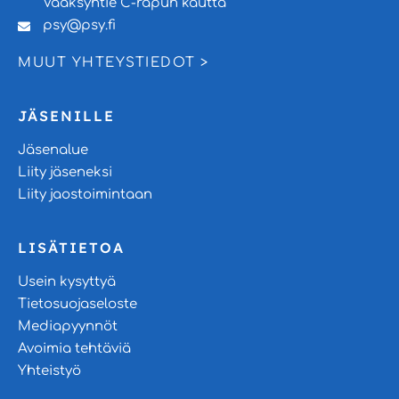
Vääksyntie C-rapun kautta
psy@psy.fi
MUUT YHTEYSTIEDOT >
JÄSENILLE
Jäsenalue
Liity jäseneksi
Liity jaostoimintaan
LISÄTIETOA
Usein kysyttyä
Tietosuojaseloste
Mediapyynnöt
Avoimia tehtäviä
Yhteistyö