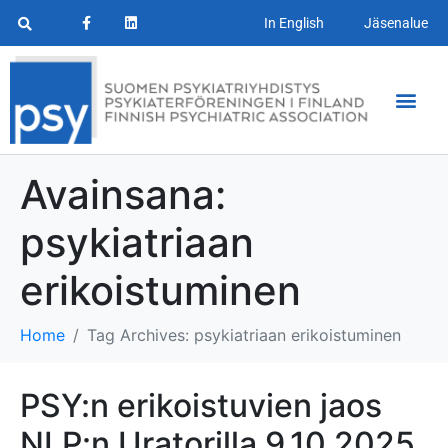
In English
Jäsenalue
Avainsana:
psykiatriaan
erikoistuminen
Home
Tag Archives: psykiatriaan erikoistuminen
PSY:n erikoistuvien jaos
NLP:n Uratorilla 9.10.2025