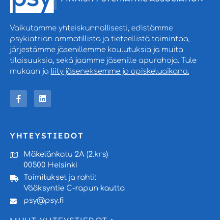
Vaikutamme yhteiskunnallisesti, edistämme
psykiatrian ammatillista ja tieteellistä toimintaa,
järjestämme jäsenillemme koulutuksia ja muita
tilaisuuksia, sekä jaamme jäsenille apurahoja. Tule
mukaan ja
liity jäseneksemme jo opiskeluaikana.
YHTEYSTIEDOT
Mäkelänkatu 2A (2.krs)
00500 Helsinki
Toimitukset ja rahti:
Vääksyntie C-rapun kautta
psy@psy.fi