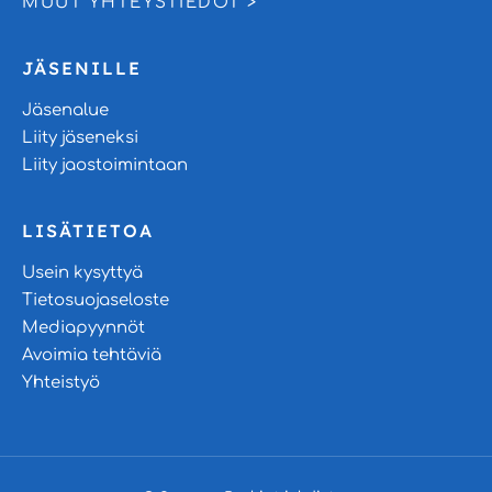
MUUT YHTEYSTIEDOT >
JÄSENILLE
Jäsenalue
Liity jäseneksi
Liity jaostoimintaan
LISÄTIETOA
Usein kysyttyä
Tietosuojaseloste
Mediapyynnöt
Avoimia tehtäviä
Yhteistyö