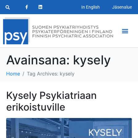
In English
Jäsenalue
Avainsana:
kysely
Home
Tag Archives: kysely
Kysely Psykiatriaan
erikoistuville