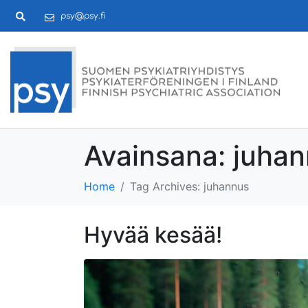
psy@psy.fi
Avainsana:
juhan
Home
Tag Archives: juhannus
Hyvää kesää!