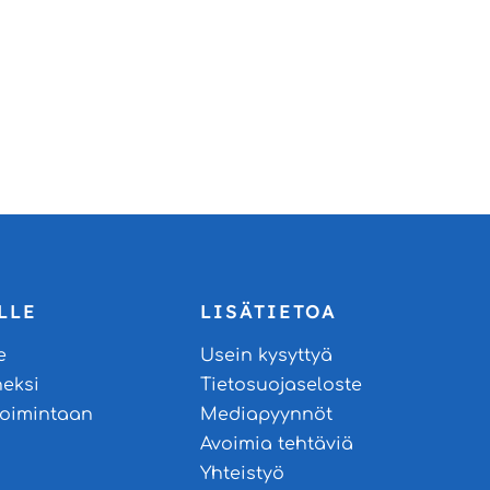
LLE
LISÄTIETOA
e
Usein kysyttyä
neksi
Tietosuojaseloste
stoimintaan
Mediapyynnöt
Avoimia tehtäviä
Yhteistyö