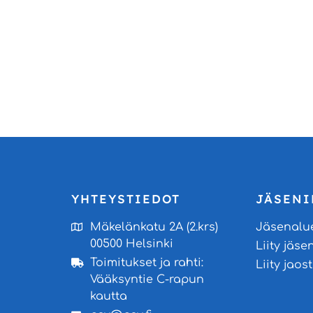
YHTEYSTIEDOT
JÄSENI
Mäkelänkatu 2A (2.krs)
Jäsenalu
00500 Helsinki
Liity jäse
Toimitukset ja rahti:
Liity jao
Vääksyntie C-rapun
kautta