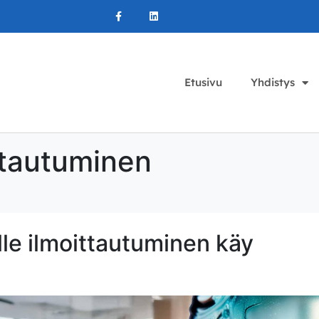
Etusivu
Yhdistys
ttautuminen
lle ilmoittautuminen käy