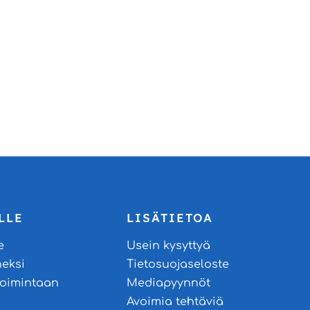
LLE
LISÄTIETOA
e
Usein kysyttyä
neksi
Tietosuojaseloste
stoimintaan
Mediapyynnöt
Avoimia tehtäviä