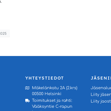
.
2025
YHTEYSTIEDOT
JÄSENI
Mäkelänkatu 2A (2.krs)
Jäsenalu
00500 Helsinki
Liity jäse
Toimitukset ja rahti:
Liity jao
Vääksyntie C-rapun