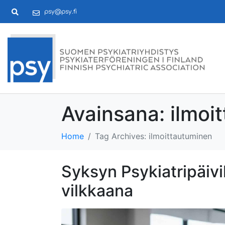
psy@psy.fi
Avainsana:
ilmoi
Home
Tag Archives: ilmoittautuminen
Syksyn Psykiatripäivi
vilkkaana