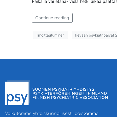
Paikalla vai etänä- vielä hetki aikaa päättää
Continue reading
ilmoittautuminen
kevään psykiatripäivät 
Vaikutamme yhteiskunnallisesti, edistämme