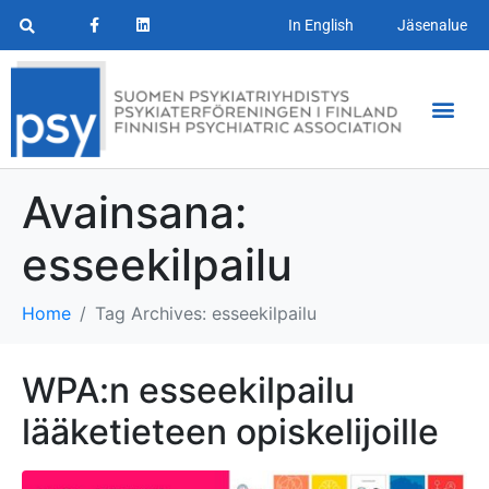
In English
Jäsenalue
Avainsana:
esseekilpailu
Home
Tag Archives: esseekilpailu
WPA:n esseekilpailu
lääketieteen opiskelijoille