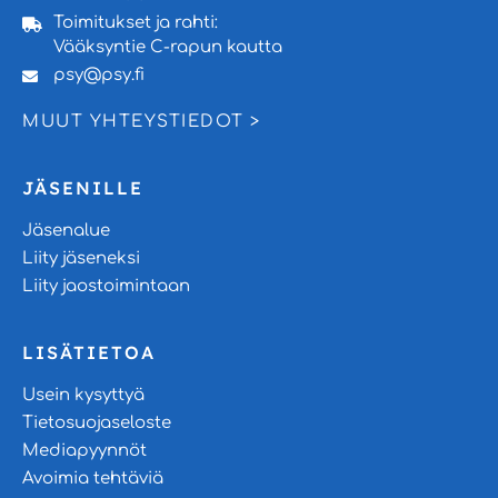
Toimitukset ja rahti:
Vääksyntie C-rapun kautta
psy@psy.fi
MUUT YHTEYSTIEDOT >
JÄSENILLE
Jäsenalue
Liity jäseneksi
Liity jaostoimintaan
LISÄTIETOA
Usein kysyttyä
Tietosuojaseloste
Mediapyynnöt
Avoimia tehtäviä