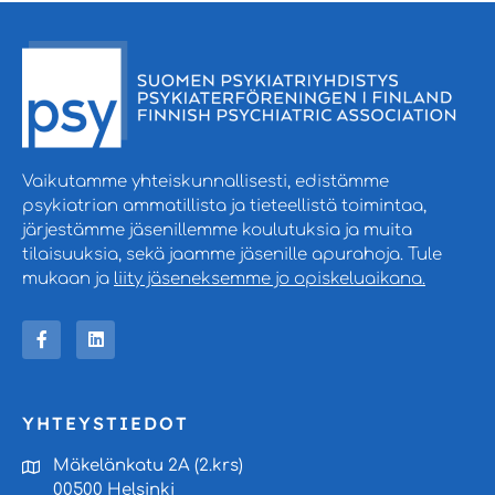
Vaikutamme yhteiskunnallisesti, edistämme
psykiatrian ammatillista ja tieteellistä toimintaa,
järjestämme jäsenillemme koulutuksia ja muita
tilaisuuksia, sekä jaamme jäsenille apurahoja. Tule
mukaan ja
liity jäseneksemme jo opiskeluaikana.
YHTEYSTIEDOT
Mäkelänkatu 2A (2.krs)
00500 Helsinki