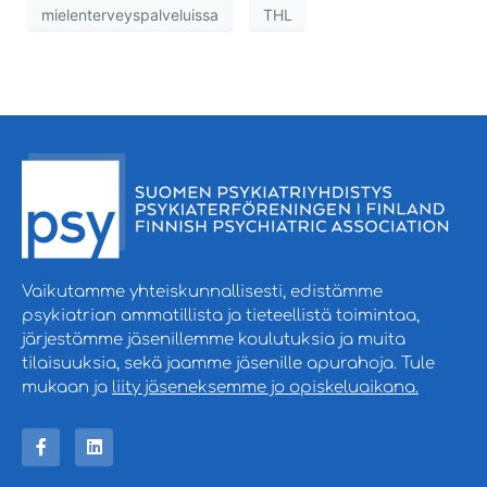
mielenterveyspalveluissa
THL
Vaikutamme yhteiskunnallisesti, edistämme
psykiatrian ammatillista ja tieteellistä toimintaa,
järjestämme jäsenillemme koulutuksia ja muita
tilaisuuksia, sekä jaamme jäsenille apurahoja. Tule
mukaan ja
liity jäseneksemme jo opiskeluaikana.