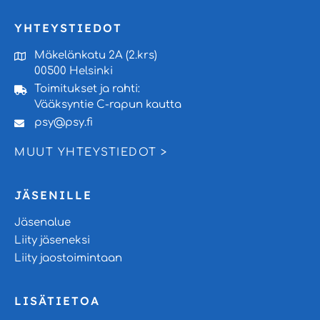
YHTEYSTIEDOT
Mäkelänkatu 2A (2.krs)
00500 Helsinki
Toimitukset ja rahti:
Vääksyntie C-rapun kautta
psy@psy.fi
MUUT YHTEYSTIEDOT >
JÄSENILLE
Jäsenalue
Liity jäseneksi
Liity jaostoimintaan
LISÄTIETOA