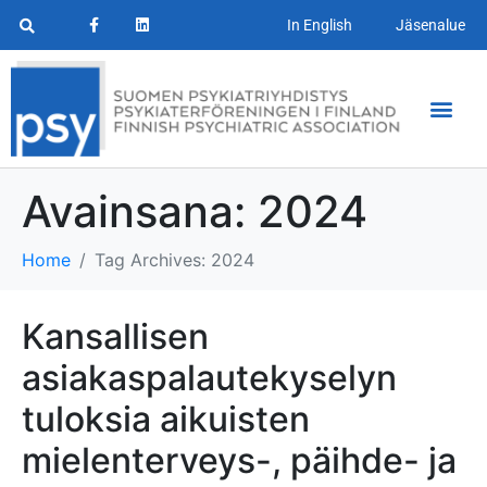
In English
Jäsenalue
Avainsana:
2024
Home
Tag Archives: 2024
Kansallisen
asiakaspalautekyselyn
tuloksia aikuisten
mielenterveys-, päihde- ja