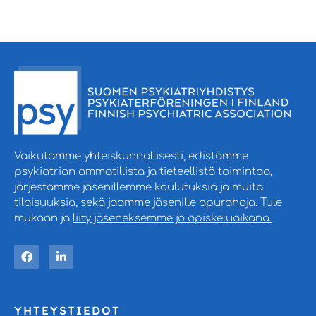
Vaikutamme yhteiskunnallisesti, edistämme
psykiatrian ammatillista ja tieteellistä toimintaa,
järjestämme jäsenillemme koulutuksia ja muita
tilaisuuksia, sekä jaamme jäsenille apurahoja. Tule
mukaan ja
liity jäseneksemme jo opiskeluaikana.
YHTEYSTIEDOT