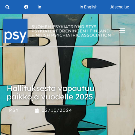
In English
Jäsenalue
Hallituksesta vapautuu
paikkoja vuodelle 2025
PSY
02/10/2024