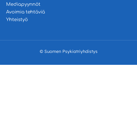
Mediapyynnöt
Avoimia tehtäviä
Yhteistyö
© Suomen Psykiatriyhdistys