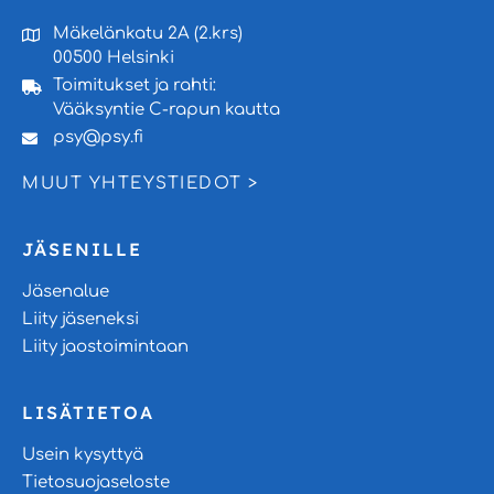
Mäkelänkatu 2A (2.krs)
00500 Helsinki
Toimitukset ja rahti:
Vääksyntie C-rapun kautta
psy@psy.fi
MUUT YHTEYSTIEDOT >
JÄSENILLE
Jäsenalue
Liity jäseneksi
Liity jaostoimintaan
LISÄTIETOA
Usein kysyttyä
Tietosuojaseloste