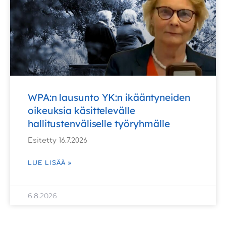
WPA:n lausunto YK:n ikääntyneiden
oikeuksia käsittelevälle
hallitustenväliselle työryhmälle
Esitetty 16.7.2026
LUE LISÄÄ »
6.8.2026