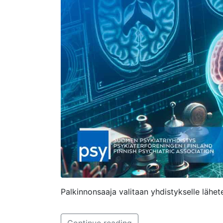
Palkinnonsaaja valitaan yhdistykselle lähete
Continue reading