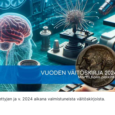
ttyjen ja v. 2024 aikana valmistuneista väitöskirjoista.