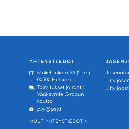
YHTEYSTIEDOT
JÄSENI
Mäkelänkatu 2A (2.krs)
Jäsenalu
00500 Helsinki
Liity jäse
Toimitukset ja rahti:
Liity jao
Vääksyntie C-rapun
kautta
psy@psy.fi
MUUT YHTEYSTIEDOT >