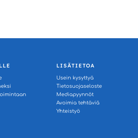
LLE
LISÄTIETOA
e
Usein kysyttyä
neksi
Tietosuojaseloste
stoimintaan
Mediapyynnöt
Avoimia tehtäviä
Yhteistyö