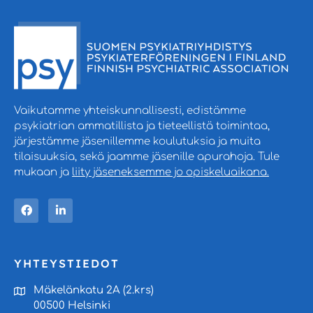
Vaikutamme yhteiskunnallisesti, edistämme
psykiatrian ammatillista ja tieteellistä toimintaa,
järjestämme jäsenillemme koulutuksia ja muita
tilaisuuksia, sekä jaamme jäsenille apurahoja. Tule
mukaan ja
liity jäseneksemme jo opiskeluaikana.
YHTEYSTIEDOT
Mäkelänkatu 2A (2.krs)
00500 Helsinki