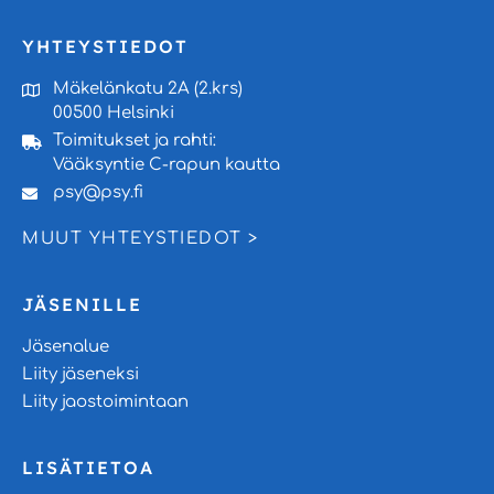
YHTEYSTIEDOT
Mäkelänkatu 2A (2.krs)
00500 Helsinki
Toimitukset ja rahti:
Vääksyntie C-rapun kautta
psy@psy.fi
MUUT YHTEYSTIEDOT >
JÄSENILLE
Jäsenalue
Liity jäseneksi
Liity jaostoimintaan
LISÄTIETOA