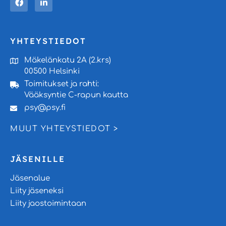
YHTEYSTIEDOT
Mäkelänkatu 2A (2.krs)
00500 Helsinki
Toimitukset ja rahti:
Vääksyntie C-rapun kautta
psy@psy.fi
MUUT YHTEYSTIEDOT >
JÄSENILLE
Jäsenalue
Liity jäseneksi
Liity jaostoimintaan