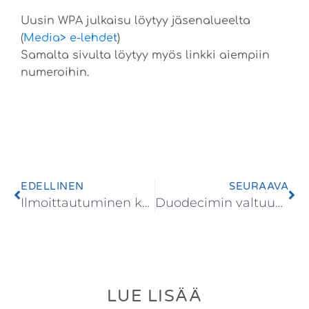
Uusin WPA julkaisu löytyy jäsenalueelta
(
Media> e-lehdet
)
Samalta sivulta löytyy myös linkki aiempiin
numeroihin.
EDELLINEN
SEURAAVA
Ilmoittautuminen kevään 2025 Psykiatripäiville on avattu!
Duodecimin valtuuskunnan vaalit
LUE LISÄÄ