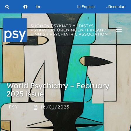
In English
Jäsenalue
World Psychiatry – February
2025 issue
PSY
16/01/2025