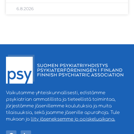
6.8.2026
Vaikutamme yhteiskunnallisesti, edistämme
psykiatrian ammatillista ja tieteellistä toimintaa,
järjestämme jäsenillemme koulutuksia ja muita
tilaisuuksia, sekä jaamme jäsenille apurahoja. Tule
mukaan ja
liity jäseneksemme jo opiskeluaikana.