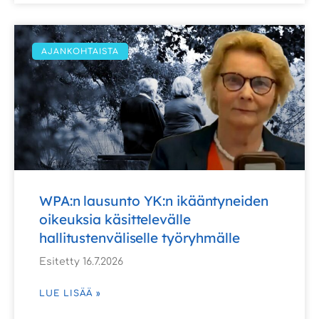
AJANKOHTAISTA
WPA:n lausunto YK:n ikääntyneiden
oikeuksia käsittelevälle
hallitustenväliselle työryhmälle
Esitetty 16.7.2026
LUE LISÄÄ »