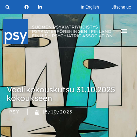
In English
Jäsenalue
Vaalikokouskutsu 31.10.2025
kokoukseen
PSY
15/10/2025