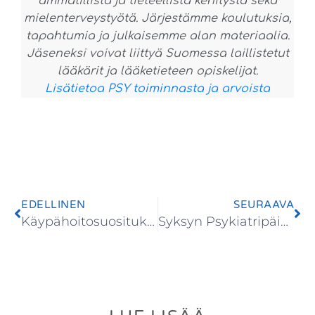
ammatillista ja tieteellistä kehitystä sekä
mielenterveystyötä. Järjestämme koulutuksia,
tapahtumia ja julkaisemme alan materiaalia.
Jäseneksi voivat liittyä Suomessa laillistetut
lääkärit ja lääketieteen opiskelijat.
Lisätietoa PSY toiminnasta ja arvoista
EDELLINEN
SEURAAVA
Käypähoitosuositukset
Syksyn Psykiatripäiville ilmoittautuminen käy vilkkaana