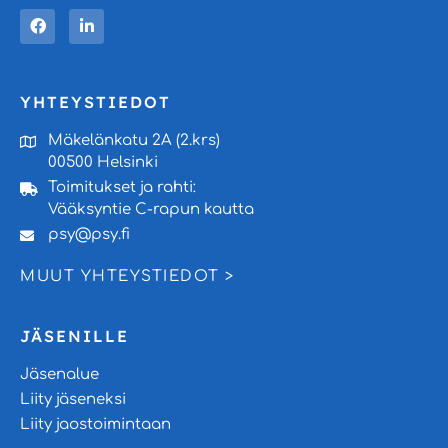
YHTEYSTIEDOT
Mäkelänkatu 2A (2.krs)
00500 Helsinki
Toimitukset ja rahti:
Vääksyntie C-rapun kautta
psy@psy.fi
MUUT YHTEYSTIEDOT >
JÄSENILLE
Jäsenalue
Liity jäseneksi
Liity jaostoimintaan