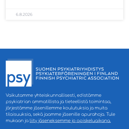
6.8.2026
Vaikutamme yhteiskunnallisesti, edistämme
psykiatrian ammatillista ja tieteellistä toimintaa,
järjestämme jäsenillemme koulutuksia ja muita
tilaisuuksia, sekä jaamme jäsenille apurahoja. Tule
mukaan ja
liity jäseneksemme jo opiskeluaikana.