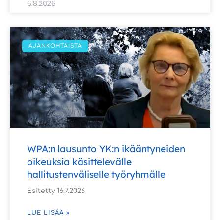
6.8.2026
AJANKOHTAISTA
WPA:n lausunto YK:n ikääntyneiden
oikeuksia käsittelevälle
hallitustenväliselle työryhmälle
Esitetty 16.7.2026
LUE LISÄÄ »