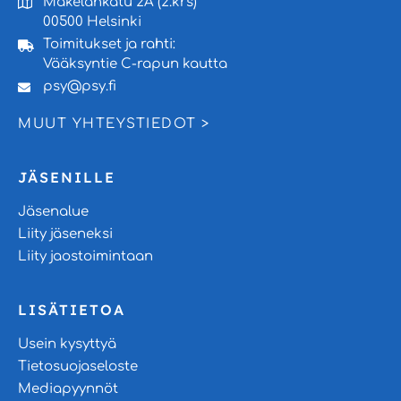
Mäkelänkatu 2A (2.krs)
00500 Helsinki
Toimitukset ja rahti:
Vääksyntie C-rapun kautta
psy@psy.fi
MUUT YHTEYSTIEDOT >
JÄSENILLE
Jäsenalue
Liity jäseneksi
Liity jaostoimintaan
LISÄTIETOA
Usein kysyttyä
Tietosuojaseloste
Mediapyynnöt