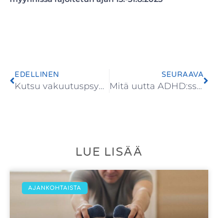
EDELLINEN
SEURAAVA
Kutsu vakuutuspsykiatrian jaoksen järjestäytymiskokoukseen
Mitä uutta ADHD:ssa – suosituksista sovelluksiin
LUE LISÄÄ
AJANKOHTAISTA