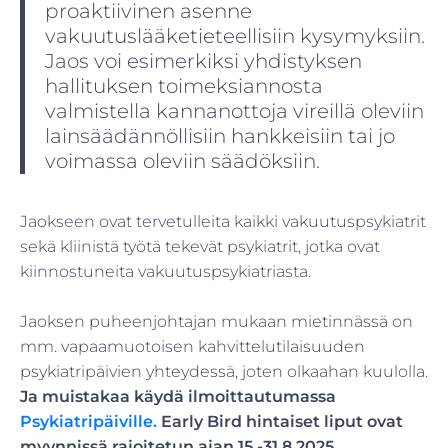
proaktiivinen asenne
vakuutuslääketieteellisiin kysymyksiin.
Jaos voi esimerkiksi yhdistyksen
hallituksen toimeksiannosta
valmistella kannanottoja vireillä oleviin
lainsäädännöllisiin hankkeisiin tai jo
voimassa oleviin säädöksiin.
Jaokseen ovat tervetulleita kaikki vakuutuspsykiatrit
sekä kliinistä työtä tekevät psykiatrit, jotka ovat
kiinnostuneita vakuutuspsykiatriasta.
Jaoksen puheenjohtajan mukaan mietinnässä on
mm. vapaamuotoisen kahvittelutilaisuuden
psykiatripäivien yhteydessä, joten olkaahan kuulolla.
Ja muistakaa käydä ilmoittautumassa
Psykiatripäiville.
Early Bird hintaiset liput ovat
myynnissä rajoitetun ajan 15.-31.8.2025