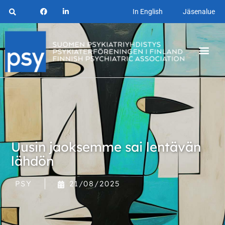
In English
Jäsenalue
Uusin jaoksemme sai lentävän
lähdön
PSY
21/08/2025