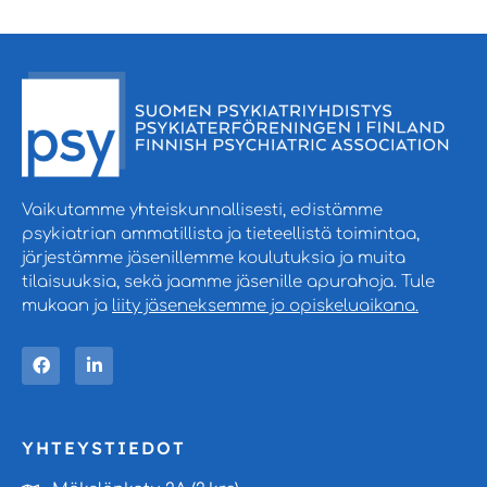
Vaikutamme yhteiskunnallisesti, edistämme
psykiatrian ammatillista ja tieteellistä toimintaa,
järjestämme jäsenillemme koulutuksia ja muita
tilaisuuksia, sekä jaamme jäsenille apurahoja. Tule
mukaan ja
liity jäseneksemme jo opiskeluaikana.
YHTEYSTIEDOT