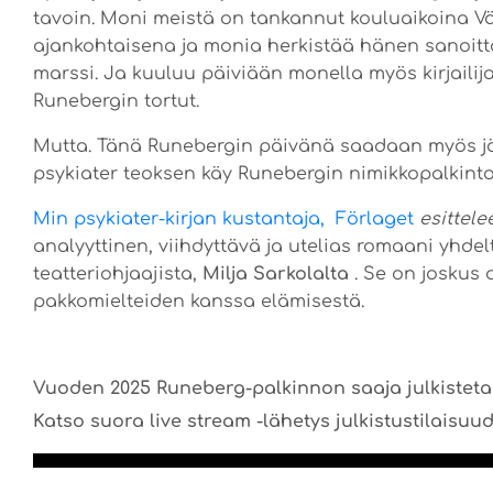
tavoin. Moni meistä on tankannut kouluaikoina Vän
ajankohtaisena ja monia herkistää hänen sanoit
marssi. Ja kuuluu päiviään monella myös kirjailij
Runebergin tortut.
Mutta. Tänä Runebergin päivänä saadaan myös jä
psykiater teoksen käy Runebergin nimikkopalkinto
Min psykiater-kirjan kustantaja, Förlaget
esittele
analyyttinen, viihdyttävä ja utelias romaani yhd
teatteriohjaajista,
Milja Sarkolalta
. Se on joskus
pakkomielteiden kanssa elämisestä.
Vuoden 2025 Runeberg-palkinnon saaja julkistetaa
Katso suora live stream -lähetys julkistustilaisuud