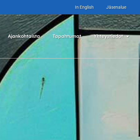
In English
Jäsenalue
Ajankohtaista
Tapahtumat
Yhteystiedot