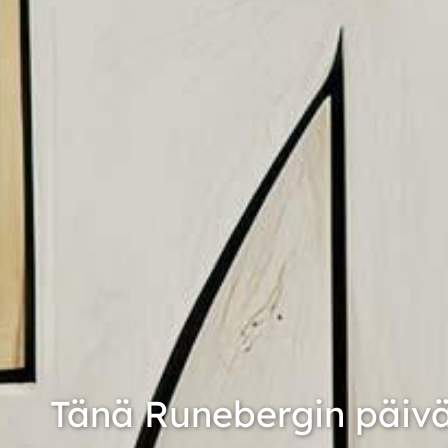
Tänä Runebergin päiv