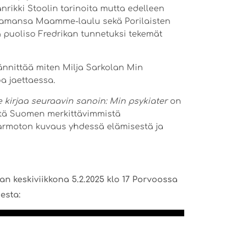
rikki Stoolin tarinoita mutta edelleen
tamansa Maamme-laulu sekä Porilaisten
a puoliso Fredrikan tunnetuksi tekemät
nnittää miten Milja Sarkolan Min
a jaettaessa.
e kirjaa seuraavin sanoin: Min psykiater
on
eltä Suomen merkittävimmistä
 armoton kuvaus yhdessä elämisestä ja
n keskiviikkona 5.2.2025 klo 17 Porvoossa
esta: