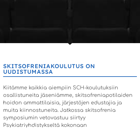
SKITSOFRENIAKOULUTUS ON
UUDISTUMASSA
Kiitämme kaikkia aiempiin SCH-koulutuksiin
osallistuneita jäseniämme,
skitsofreniapotilaiden
hoidon ammattilaisia, järjestöjen edustajia ja
muita kiinnostuneita. Jatkossa skitsofrenia
symposiumin vetovastuu siirtyy
Psykiatriyhdistykseltä kokonaan
Skitsofreniaverkostolle.