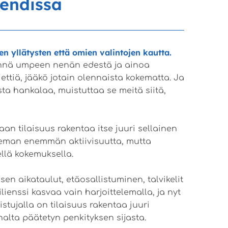
endissä
jen yllätysten että omien valintojen kautta.
mennä umpeen nenän edestä ja ainoa
ttiä, jääkö jotain olennaista kokematta. Ja
a hankalaa, muistuttaa se meitä siitä,
an tilaisuus rakentaa itse juuri sellainen
hieman enemmän aktiivisuutta, mutta
ellä kokemuksella.
en aikataulut, etäosallistuminen, talvikelit
enssi kasvaa vain harjoittelemalla, ja nyt
istujalla on tilaisuus rakentaa juuri
nalta päätetyn penkityksen sijasta.