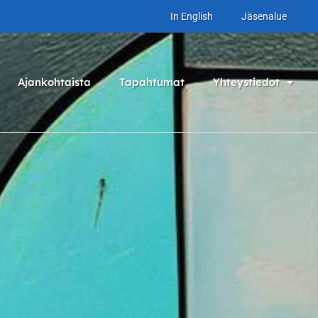
In English
Jäsenalue
Ajankohtaista
Tapahtumat
Yhteystiedot