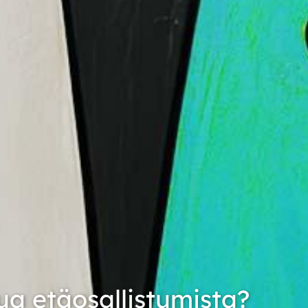
tua etäosallistumista?