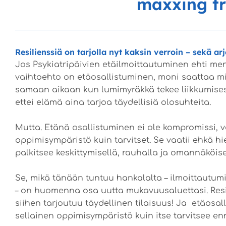
maxxing tr
Resilienssiä on tarjolla nyt kaksin verroin – sekä ar
Jos Psykiatripäivien etäilmoittautuminen ehti 
vaihtoehto on etäosallistuminen, moni saattaa mie
samaan aikaan kun lumimyräkkä tekee liikkumisest
ettei elämä aina tarjoa täydellisiä olosuhteita.
Mutta. Etänä osallistuminen ei ole kompromissi, va
oppimisympäristö kuin tarvitset. Se vaatii ehkä 
palkitsee keskittymisellä, rauhalla ja omannäköis
Se, mikä tänään tuntuu hankalalta – ilmoittautumis
– on huomenna osa uutta mukavuusaluettasi. Resili
siihen tarjoutuu täydellinen tilaisuus! Ja
etäosall
sellainen oppimisympäristö kuin itse tarvitsee en