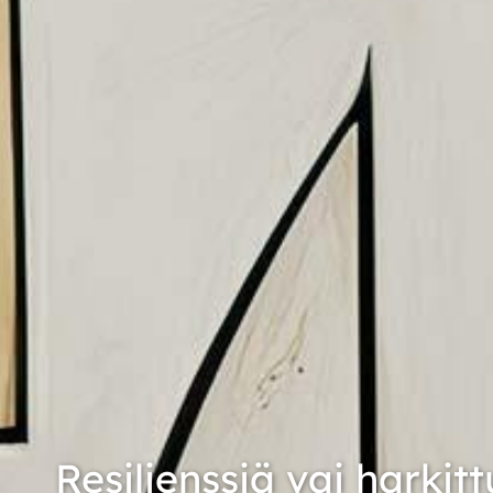
Resilienssiä vai harkit