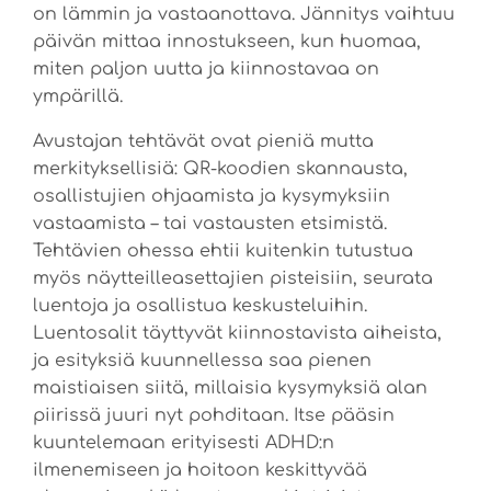
on lämmin ja vastaanottava. Jännitys vaihtuu
päivän mittaa innostukseen, kun huomaa,
miten paljon uutta ja kiinnostavaa on
ympärillä.
Avustajan tehtävät ovat pieniä mutta
merkityksellisiä: QR-koodien skannausta,
osallistujien ohjaamista ja kysymyksiin
vastaamista – tai vastausten etsimistä.
Tehtävien ohessa ehtii kuitenkin tutustua
myös näytteilleasettajien pisteisiin, seurata
luentoja ja osallistua keskusteluihin.
Luentosalit täyttyvät kiinnostavista aiheista,
ja esityksiä kuunnellessa saa pienen
maistiaisen siitä, millaisia kysymyksiä alan
piirissä juuri nyt pohditaan. Itse pääsin
kuuntelemaan erityisesti ADHD:n
ilmenemiseen ja hoitoon keskittyvää