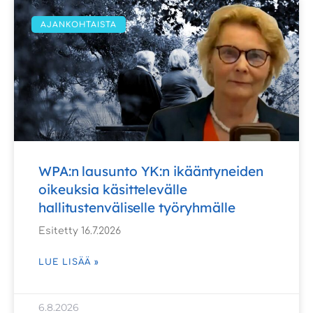
AJANKOHTAISTA
WPA:n lausunto YK:n ikääntyneiden
oikeuksia käsittelevälle
hallitustenväliselle työryhmälle
Esitetty 16.7.2026
LUE LISÄÄ »
6.8.2026