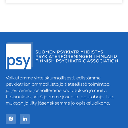
Vaikutamme yhteiskunnallisesti, edistämme
psykiatrian ammatillista ja tieteellistä toimintaa,
järjestämme jäsenillemme koulutuksia ja muita
tilaisuuksia, sekä jaamme jäsenille apurahoja. Tule
mukaan ja
liity jäseneksemme jo opiskeluaikana.