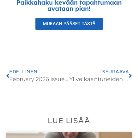
Paikkahaku kevään tapahtumaan
avataan pian!
MUKAAN PÄÄSET TÄSTÄ
EDELLINEN
SEURAAVA
February 2026 issue of World Psychiatry
Ylivelkaantuneiden mielenterveyden ja vanhemmuuden tukeminen (2022–2025) -hankkeen loppuraportti
LUE LISÄÄ