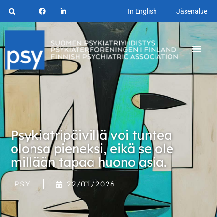
In English
Jäsenalue
Psykiatripäivillä voi tuntea
olonsa pieneksi, eikä se ole
millään tapaa huono asia.
PSY
22/01/2026