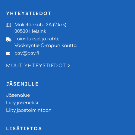
YHTEYSTIEDOT
Mäkelänkatu 2A (2.krs)
00500 Helsinki
Toimitukset ja rahti:
Vääksyntie C-rapun kautta
psy@psy.fi
MUUT YHTEYSTIEDOT >
JÄSENILLE
Jäsenalue
Liity jäseneksi
Liity jaostoimintaan
LISÄTIETOA