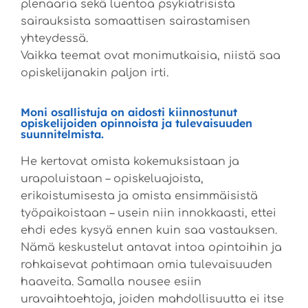
plenaaria sekä luentoa psykiatrisista
sairauksista somaattisen sairastamisen
yhteydessä.
Vaikka teemat ovat monimutkaisia, niistä saa
opiskelijanakin paljon irti.
Moni osallistuja on aidosti kiinnostunut
opiskelijoiden opinnoista ja tulevaisuuden
suunnitelmista.
He kertovat omista kokemuksistaan ja
urapoluistaan – opiskeluajoista,
erikoistumisesta ja omista ensimmäisistä
työpaikoistaan – usein niin innokkaasti, ettei
ehdi edes kysyä ennen kuin saa vastauksen.
Nämä keskustelut antavat intoa opintoihin ja
rohkaisevat pohtimaan omia tulevaisuuden
haaveita. Samalla nousee esiin
uravaihtoehtoja, joiden mahdollisuutta ei itse