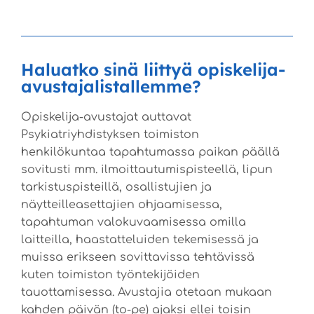
Haluatko sinä liittyä opiskelija-
avustajalistallemme?
Opiskelija-avustajat auttavat
Psykiatriyhdistyksen toimiston
henkilökuntaa tapahtumassa paikan päällä
sovitusti mm. ilmoittautumispisteellä, lipun
tarkistuspisteillä, osallistujien ja
näytteilleasettajien ohjaamisessa,
tapahtuman valokuvaamisessa omilla
laitteilla, haastatteluiden tekemisessä ja
muissa erikseen sovittavissa tehtävissä
kuten toimiston työntekijöiden
tauottamisessa. Avustajia otetaan mukaan
kahden päivän (to-pe) ajaksi ellei toisin