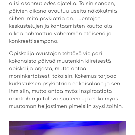
olisi osannut edes ajatella. Toisin sanoen,
päivien aikana avautuu useita näkökulmia
siihen, mitä psykiatria on. Luentojen
keskustelujen ja kohtaamisten kautta ala
alkaa hahmottua vähemmän etäisenä ja
konkreettisempana.
Opiskelija-avustajan tehtävä vie pari
kokonaista päivää muutenkin kiireisestä
opiskelija-arjesta, mutta antaa
moninkertaisesti takaisin. Kokemus tarjoaa
kurkistuksen psykiatrian erikoisalaan ja sen
ihmisiin, mutta antaa myös inspiraatiota
opintoihin ja tulevaisuuteen – ja ehkä myös
muutaman heijastimen pimeisiin syysiltoihin.