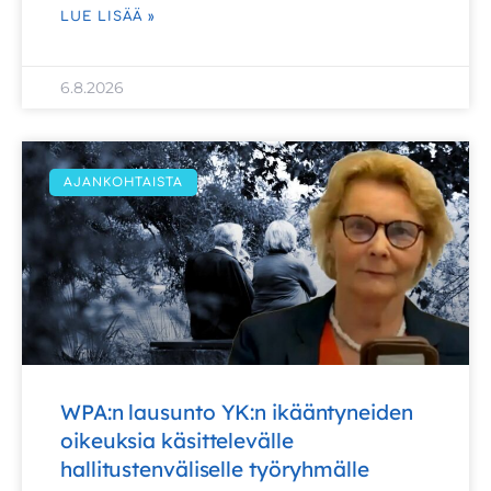
LUE LISÄÄ »
6.8.2026
AJANKOHTAISTA
WPA:n lausunto YK:n ikääntyneiden
oikeuksia käsittelevälle
hallitustenväliselle työryhmälle