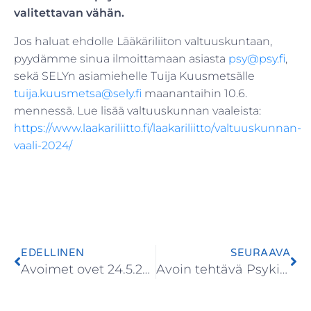
valitettavan vähän.
Jos haluat ehdolle Lääkäriliiton valtuuskuntaan,
pyydämme sinua ilmoittamaan asiasta
psy@psy.fi
,
sekä SELYn asiamiehelle Tuija Kuusmetsälle
tuija.kuusmetsa@sely.fi
maanantaihin 10.6.
mennessä. Lue lisää valtuuskunnan vaaleista:
https://www.laakariliitto.fi/laakariliitto/valtuuskunnan-
vaali-2024/
EDELLINEN
SEURAAVA
Avoimet ovet 24.5.2024
Avoin tehtävä Psykiatrian Tutkimussäätiöllä