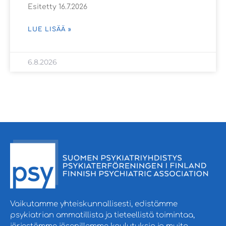
Esitetty 16.7.2026
LUE LISÄÄ »
6.8.2026
Vaikutamme yhteiskunnallisesti, edistämme
psykiatrian ammatillista ja tieteellistä toimintaa,