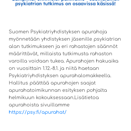
psykiatrian tutkimus on osaavissa käsissä!
Suomen Psykiatriyhdistyksen apurahoja
myönnetään yhdistyksen jäsenille psykiatrian
alan tutkimukseen ja eri rahastojen säännöt
määrittävät, millaista tutkimusta rahaston
varoilla voidaan tukea. Apurahojen hakuaika
on vuosittain 1.12.-8.1. ja niitä haetaan
Psykiatriyhdistyksen apurahalomakkeella.
Hallitus päättää apurahojen saajat
apurahatoimikunnan esityksen pohjalta
helmikuun kokouksessaan.Lisätietoa
apurahoista sivuillamme
https://psy.fi/apurahat/