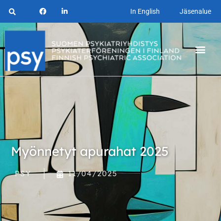
In English
Jäsenalue
Myönnetyt apurahat 2025
PSY
11/04/2025