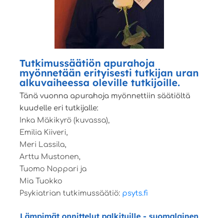
Tutkimussäätiön apurahoja
myönnetään erityisesti tutkijan uran
alkuvaiheessa oleville tutkijoille.
Tänä vuonna apurahoja myönnettiin säätiöltä
kuudelle eri tutkijalle:
Inka Mäkikyrö (kuvassa),
Emilia Kiiveri,
Meri Lassila,
Arttu Mustonen,
Tuomo Noppari ja
Mia Tuokko
Psykiatrian tutkimussäätiö:
psyts.fi
Lämpimät onnittelut palkituille - suomalainen