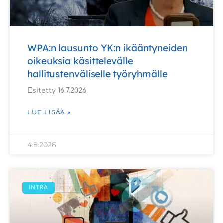
WPA:n lausunto YK:n ikääntyneiden
oikeuksia käsittelevälle
hallitustenväliselle työryhmälle
Esitetty 16.7.2026
LUE LISÄÄ »
4.8.2026
INTRA