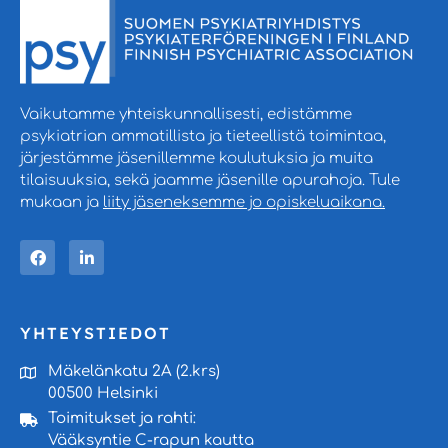
Vaikutamme yhteiskunnallisesti, edistämme
psykiatrian ammatillista ja tieteellistä toimintaa,
järjestämme jäsenillemme koulutuksia ja muita
tilaisuuksia, sekä jaamme jäsenille apurahoja. Tule
mukaan ja
liity jäseneksemme jo opiskeluaikana.
YHTEYSTIEDOT
Mäkelänkatu 2A (2.krs)
00500 Helsinki
Toimitukset ja rahti:
Vääksyntie C-rapun kautta