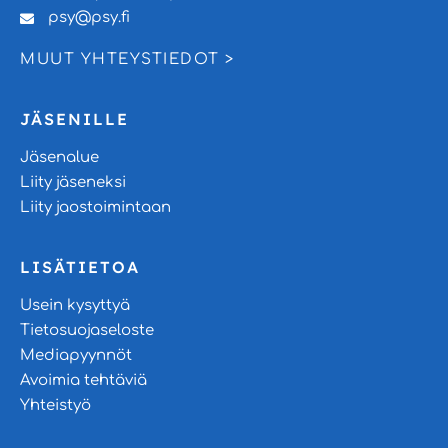
psy@psy.fi
MUUT YHTEYSTIEDOT >
JÄSENILLE
Jäsenalue
Liity jäseneksi
Liity jaostoimintaan
LISÄTIETOA
Usein kysyttyä
Tietosuojaseloste
Mediapyynnöt
Avoimia tehtäviä
Yhteistyö