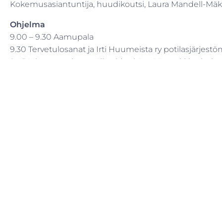
Kokemusasiantuntija, huudikoutsi, Laura Mandell-Mäk
Ohjelma
9.00 – 9.30 Aamupala
9.30 Tervetulosanat ja Irti Huumeista ry potilasjärjestö
9:45 Miten sanoittaa päihteidenkäyttöä markkinointima
mietitään
viestinnän kohderyhmiä? Maaret Väkinen, viestinnän as
10.15 Keskustelua
10.30 Tauko
10.45 Kokemuspuheenvuoro. Toipumisen kaari ja tiedon
Mandell-
Mäki, Huudikoutsimentori, Irti Huumeista ry
11.15 Keskustelua
11.30 Irti Huumeista ry:n tulevat tapahtumat 2025, Petr
11.45 Loppusanat, Mirka Vainikka
12.00 Tilaisuus päättyy
Hinta:
40 €