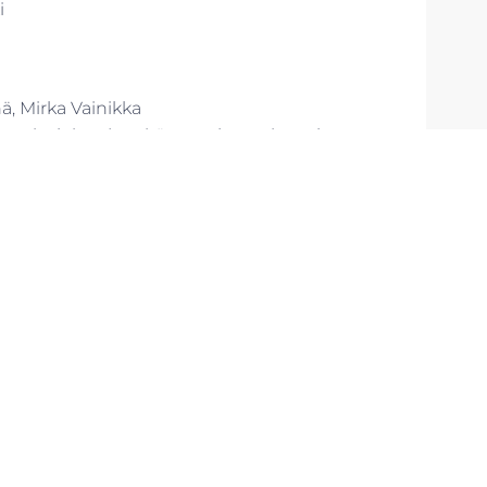
i
nä, Mirka Vainikka
teriaaleissa ja mitä ottaa huomioon, kun
iantuntija, Ehkäisevä päihdetyö Ehyt ry
 kulku hoidon aikana ja sen jälkeen. Laura
a Müller