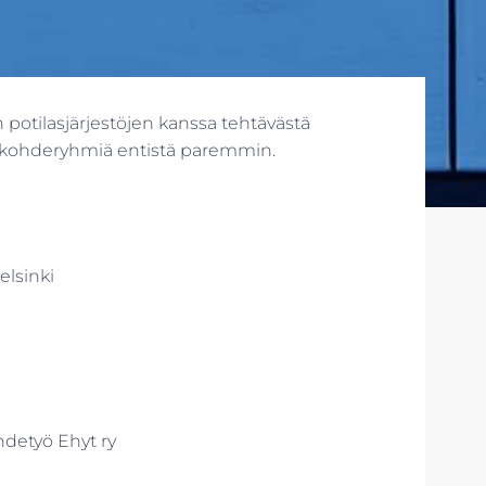
 potilasjärjestöjen kanssa tehtävästä
ttaa kohderyhmiä entistä paremmin.
elsinki
hdetyö Ehyt ry