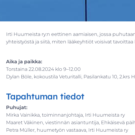
Irti Huumeista ry:n eettinen aamiaisen, jossa puhutaan
yhteistyöstä ja siitä, miten lääkeyhtiöt voisivat tavoi
Aika ja paikka:
Torstaina 22.08.2024 klo 9–12.00
Dylan Böle, kokoustila Veturitalli, Pasilankatu 10, 2.krs H
Tapahtuman tiedot
Puhujat:
Mirka Vainikka, toiminnanjohtaja, Irti Huumeista ry
Maaret Väkinen, viestinnän asiantuntija, Ehkäisevä päi
Petra Müller, huumetyön vastaava, Irti Huumeista ry