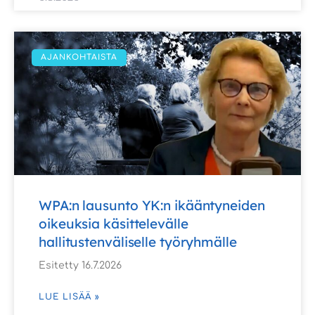
AJANKOHTAISTA
WPA:n lausunto YK:n ikääntyneiden
oikeuksia käsittelevälle
hallitustenväliselle työryhmälle
Esitetty 16.7.2026
LUE LISÄÄ »