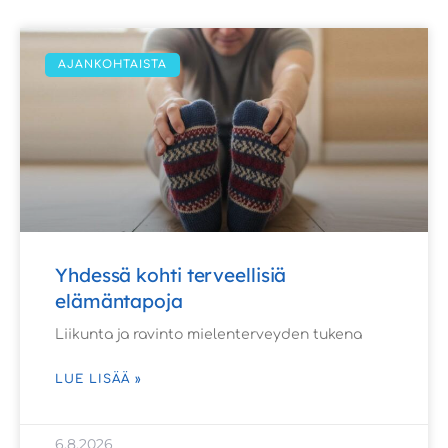
AJANKOHTAISTA
Yhdessä kohti terveellisiä
elämäntapoja
Liikunta ja ravinto mielenterveyden tukena
LUE LISÄÄ »
6.8.2026