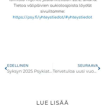
Tietoa välipäivien aukioloajoista löydät
sivuiltamme:
https://psy.fi/yhteystiedot/#yhteystiedot
EDELLINEN
SEURAAVA
Syksyn 2025 Psykiatripäivien paras luennoitsija valittu
Tervetuloa uusi vuosi ja uusi hallitus 2026
LUE LISÄÄ