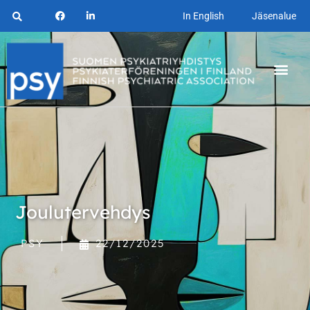
In English
Jäsenalue
Joulutervehdys
PSY
22/12/2025