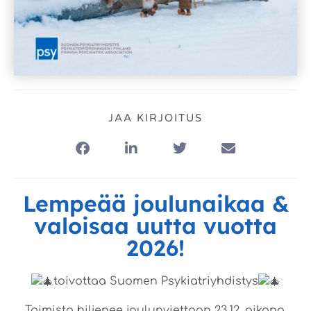
JAA KIRJOITUS
Lempeää joulunaikaa &
valoisaa uutta vuotta
2026!
toivottaa Suomen Psykiatriyhdistys
Toimisto hiljenee joulunviettoon 23.12. aikana.