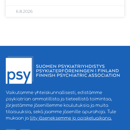
6.8.2026
Vaikutamme yhteiskunnallisesti, edistämme
psykiatrian ammatillista ja tieteellistä toimintaa,
järjestämme jäsenillemme koulutuksia ja muita
tilaisuuksia, sekä jaamme jäsenille apurahoja. Tule
mukaan ja
liity jäseneksemme jo opiskeluaikana.