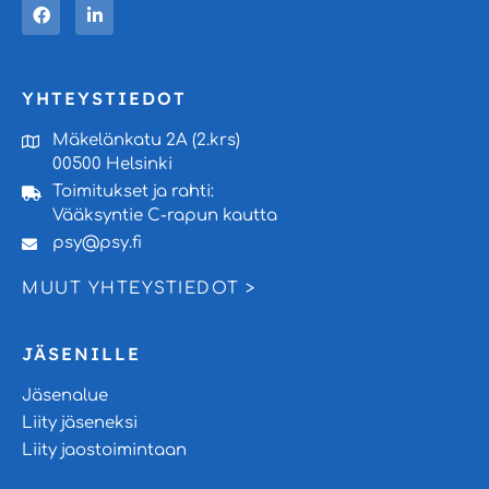
YHTEYSTIEDOT
Mäkelänkatu 2A (2.krs)
00500 Helsinki
Toimitukset ja rahti:
Vääksyntie C-rapun kautta
psy@psy.fi
MUUT YHTEYSTIEDOT >
JÄSENILLE
Jäsenalue
Liity jäseneksi
Liity jaostoimintaan