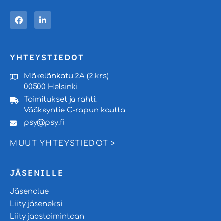
YHTEYSTIEDOT
Mäkelänkatu 2A (2.krs)
00500 Helsinki
Toimitukset ja rahti:
Vääksyntie C-rapun kautta
psy@psy.fi
MUUT YHTEYSTIEDOT >
JÄSENILLE
Jäsenalue
Liity jäseneksi
Liity jaostoimintaan