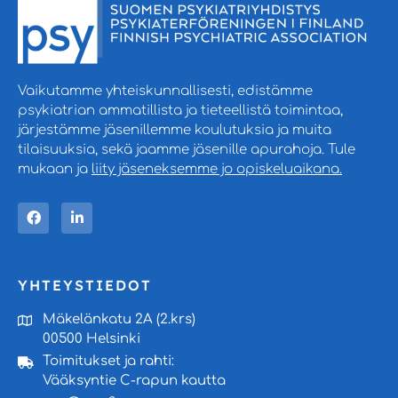
Vaikutamme yhteiskunnallisesti, edistämme
psykiatrian ammatillista ja tieteellistä toimintaa,
järjestämme jäsenillemme koulutuksia ja muita
tilaisuuksia, sekä jaamme jäsenille apurahoja. Tule
mukaan ja
liity jäseneksemme jo opiskeluaikana.
YHTEYSTIEDOT
Mäkelänkatu 2A (2.krs)
00500 Helsinki
Toimitukset ja rahti:
Vääksyntie C-rapun kautta