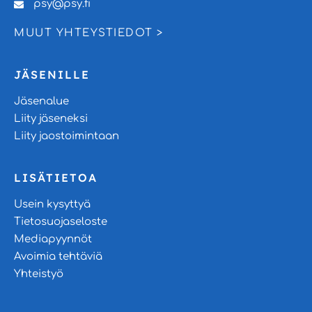
psy@psy.fi
MUUT YHTEYSTIEDOT >
JÄSENILLE
Jäsenalue
Liity jäseneksi
Liity jaostoimintaan
LISÄTIETOA
Usein kysyttyä
Tietosuojaseloste
Mediapyynnöt
Avoimia tehtäviä
Yhteistyö