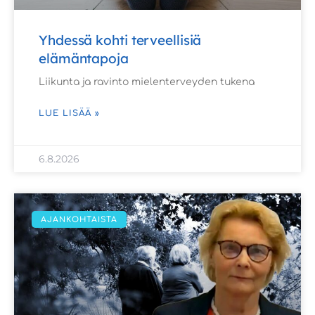
Yhdessä kohti terveellisiä
elämäntapoja
Liikunta ja ravinto mielenterveyden tukena
LUE LISÄÄ »
6.8.2026
AJANKOHTAISTA