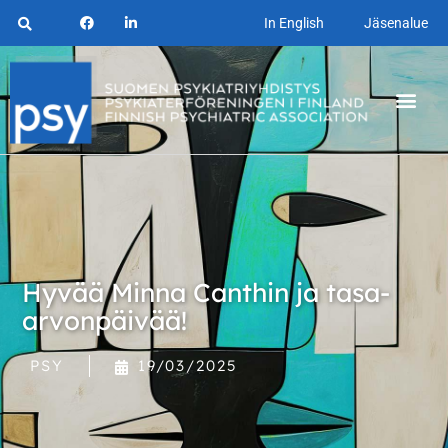
In English
Jäsenalue
Hyvää Minna Canthin ja tasa-
arvonpäivää!
PSY
19/03/2025