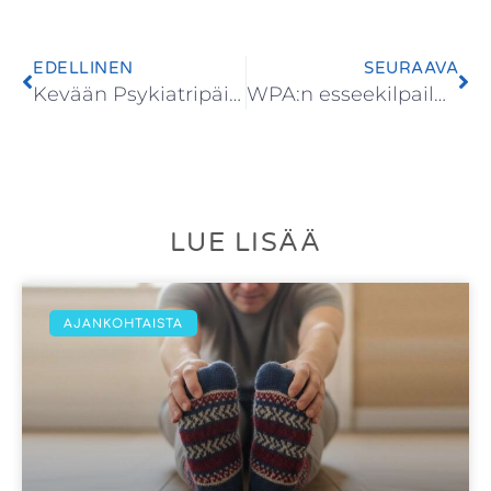
EDELLINEN
SEURAAVA
Kevään Psykiatripäivät täydessä vauhdissa
WPA:n esseekilpailu lääketieteen opiskelijoille
LUE LISÄÄ
AJANKOHTAISTA