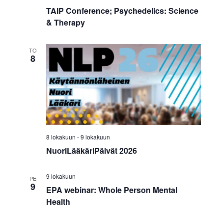
v
a
TAIP Conference; Psychedelics: Science
i
j
& Therapy
g
a
a
TO
N
8
t
ä
i
k
o
n
y
m
8 lokakuun
-
9 lokakuun
NuoriLääkäriPäivät 2026
ä
t
9 lokakuun
PE
9
n
EPA webinar: Whole Person Mental
Health
a