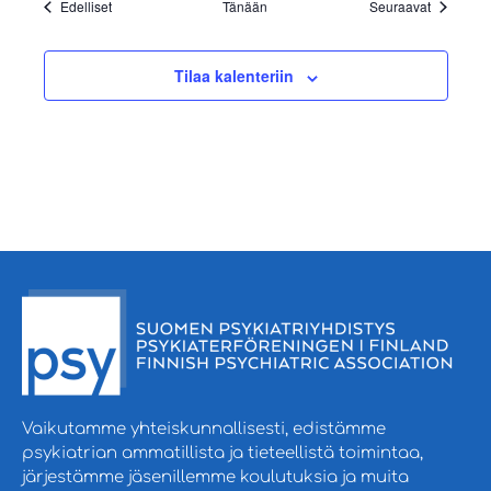
Tapahtumat
Tapahtum
Edelliset
Tänään
Seuraavat
Tilaa kalenteriin
Vaikutamme yhteiskunnallisesti, edistämme
psykiatrian ammatillista ja tieteellistä toimintaa,
järjestämme jäsenillemme koulutuksia ja muita