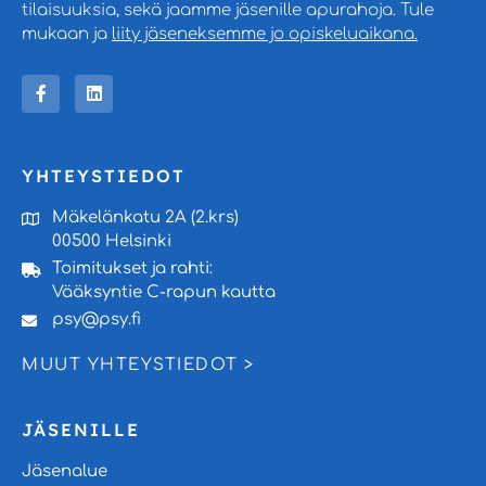
tilaisuuksia, sekä jaamme jäsenille apurahoja. Tule
mukaan ja
liity jäseneksemme jo opiskeluaikana.
YHTEYSTIEDOT
Mäkelänkatu 2A (2.krs)
00500 Helsinki
Toimitukset ja rahti:
Vääksyntie C-rapun kautta
psy@psy.fi
MUUT YHTEYSTIEDOT >
JÄSENILLE
Jäsenalue