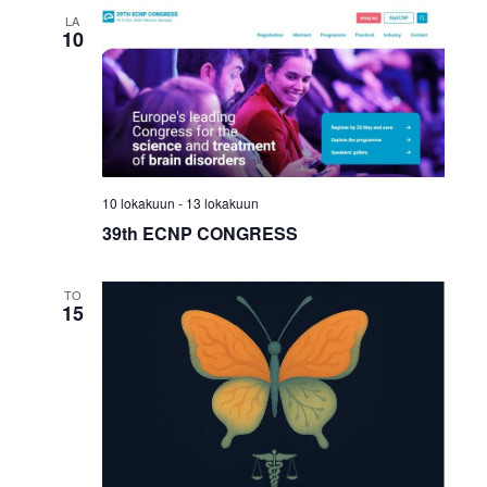
v
LA
10
i
g
o
i
10 lokakuun
-
13 lokakuun
n
39th ECNP CONGRESS
t
TO
i
15