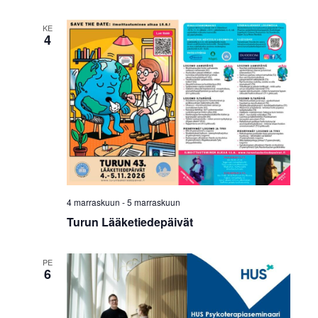
KE
4
4 marraskuun
-
5 marraskuun
Turun Lääketiedepäivät
PE
6