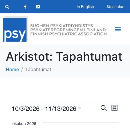
In English
Jäsenalue
Arkistot:
Tapahtumat
Home
Tapahtumat
T
T
10/3/2026
 - 
11/13/2026
E
L
t
a
V
i
a
s
s
a
lokakuu 2026
i
p
t
l