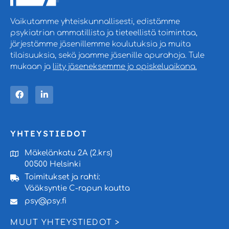
Vaikutamme yhteiskunnallisesti, edistämme
psykiatrian ammatillista ja tieteellistä toimintaa,
järjestämme jäsenillemme koulutuksia ja muita
tilaisuuksia, sekä jaamme jäsenille apurahoja. Tule
mukaan ja
liity jäseneksemme jo opiskeluaikana.
YHTEYSTIEDOT
Mäkelänkatu 2A (2.krs)
00500 Helsinki
Toimitukset ja rahti:
Vääksyntie C-rapun kautta
psy@psy.fi
MUUT YHTEYSTIEDOT >