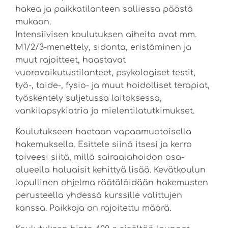
hakea ja paikkatilanteen salliessa päästä
mukaan.
Intensiivisen koulutuksen aiheita ovat mm.
M1/2/3-menettely, sidonta, eristäminen ja
muut rajoitteet, haastavat
vuorovaikutustilanteet, psykologiset testit,
työ-, taide-, fysio- ja muut hoidolliset terapiat,
työskentely suljetussa laitoksessa,
vankilapsykiatria ja mielentilatutkimukset.
Koulutukseen haetaan vapaamuotoisella
hakemuksella. Esittele siinä itsesi ja kerro
toiveesi siitä, millä sairaalahoidon osa-
alueella haluaisit kehittyä lisää. Kevätkoulun
lopullinen ohjelma räätälöidään hakemusten
perusteella yhdessä kurssille valittujen
kanssa. Paikkoja on rajoitettu määrä.