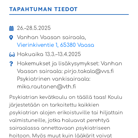
TAPAHTUMAN TIEDOT
26.–28.5.2025
Vanhan Vaasan sairaala,
Vierinkiventie 1, 65380 Vaasa
Hakuaika 13.3.–13.4.2025
Hakemukset ja lisäkysymykset: Vanhan
Vaasan sairaala: pirjo.takala@vvs.fi
Psykiatrinen vankisairaala:
mika.rautanen@vth.fi
Psykiatrian kevätkoulu on täällä taas! Koulu
järjestetään on tarkoitettu kaikkien
psykiatrian alojen erikoistuville tai hiljattain
valmistuneille, jotka haluavat perehtyä
sairaalassa annettavaan psykiatriseen
hoitoon. Myös muut kuin lääkärit voivat