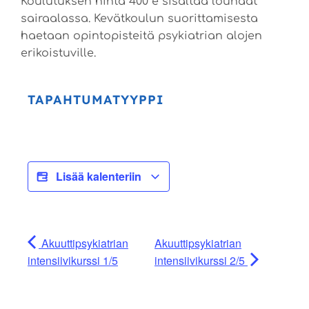
Koulutuksen hinta 400 e sisältää lounaat
sairaalassa. Kevätkoulun suorittamisesta
haetaan opintopisteitä psykiatrian alojen
erikoistuville.
TAPAHTUMATYYPPI
Lisää kalenteriin
Akuuttipsykiatrian
Akuuttipsykiatrian
intensiivikurssi 1/5
intensiivikurssi 2/5