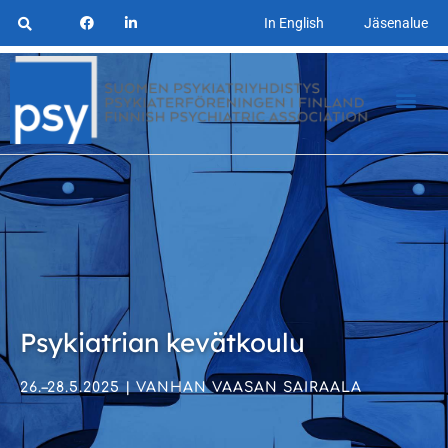
In English
Jäsenalue
Psykiatrian kevätkoulu
26.–28.5.2025 | VANHAN VAASAN SAIRAALA