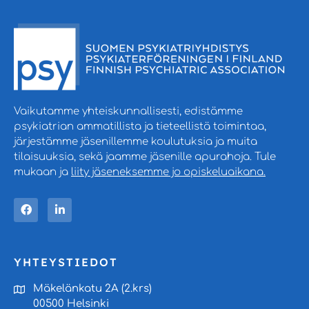
Vaikutamme yhteiskunnallisesti, edistämme
psykiatrian ammatillista ja tieteellistä toimintaa,
järjestämme jäsenillemme koulutuksia ja muita
tilaisuuksia, sekä jaamme jäsenille apurahoja. Tule
mukaan ja
liity jäseneksemme jo opiskeluaikana.
YHTEYSTIEDOT
Mäkelänkatu 2A (2.krs)
00500 Helsinki