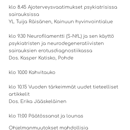
klo 8.45 Ajoterveysvaatimukset psykiatrisissa
sairauksissa
YL Tuija Räisänen, Kainuun hyvinvointialue
klo 9.30 Neurofilamentti (S-NfL) ja sen käyttö
psykiatristen ja neurodegeneratiivisten
sairauksien erotusdiagnostiikassa
Dos. Kasper Katisko, Pohde
klo 10.00 Kahvitauko
klo 10.15 Vuoden tärkeimmät uudet tieteelliset
artikkelit
Dos. Erika Jääskeläinen
klo 11:00 Päätössanat ja lounas
Ohjelmanmuutokset mahdollisia