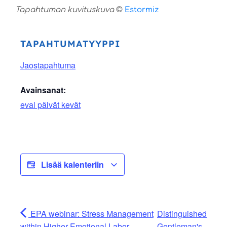
Tapahtuman kuvituskuva
©
Estormiz
TAPAHTUMATYYPPI
Jaostapahtuma
Avainsanat:
eval päivät kevät
Lisää kalenteriin
EPA webinar: Stress Management
Distinguished
within Higher Emotional Labor
Gentleman's