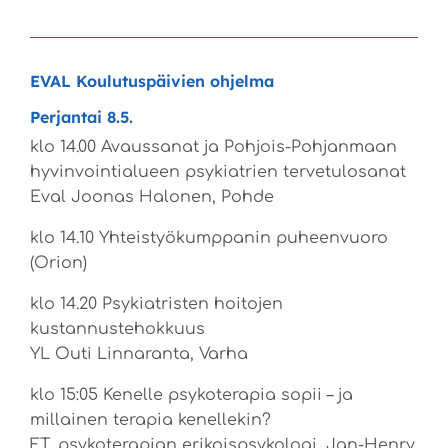
EVAL Koulutuspäivien ohjelma
Perjantai 8.5.
klo 14.00 Avaussanat ja Pohjois-Pohjanmaan
hyvinvointialueen psykiatrien tervetulosanat
Eval Joonas Halonen, Pohde
klo 14.10 Yhteistyökumppanin puheenvuoro
(Orion)
klo 14.20 Psykiatristen hoitojen
kustannustehokkuus
YL Outi Linnaranta, Varha
klo 15:05 Kenelle psykoterapia sopii – ja
millainen terapia kenellekin?
FT, psykoterapian erikoispsykologi, Jan-Henry