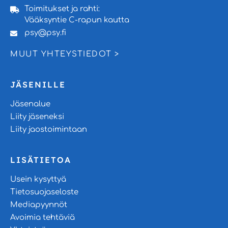
Toimitukset ja rahti:
Vääksyntie C-rapun kautta
psy@psy.fi
MUUT YHTEYSTIEDOT >
JÄSENILLE
Jäsenalue
Liity jäseneksi
Liity jaostoimintaan
LISÄTIETOA
Usein kysyttyä
Tietosuojaseloste
Mediapyynnöt
Avoimia tehtäviä