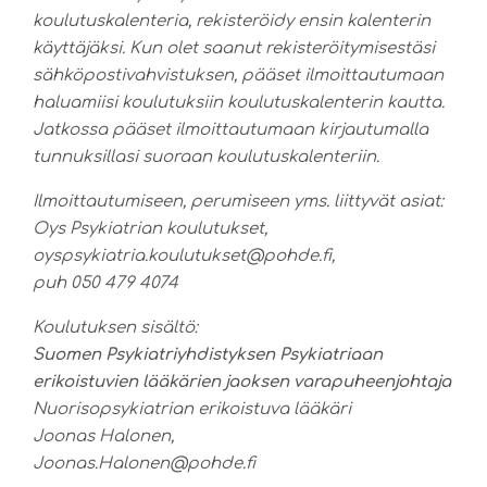
koulutuskalenteria, rekisteröidy ensin kalenterin
käyttäjäksi. Kun olet saanut rekisteröitymisestäsi
sähköpostivahvistuksen, pääset ilmoittautumaan
haluamiisi koulutuksiin koulutuskalenterin kautta.
Jatkossa pääset ilmoittautumaan kirjautumalla
tunnuksillasi suoraan koulutuskalenteriin.
Ilmoittautumiseen, perumiseen yms. liittyvät asiat:
Oys Psykiatrian koulutukset,
oyspsykiatria.koulutukset@pohde.fi,
puh 050 479 4074
Koulutuksen sisältö:
Suomen Psykiatriyhdistyksen Psykiatriaan
erikoistuvien lääkärien jaoksen varapuheenjohtaja
Nuorisopsykiatrian erikoistuva lääkäri
Joonas Halonen,
Joonas.Halonen@pohde.fi