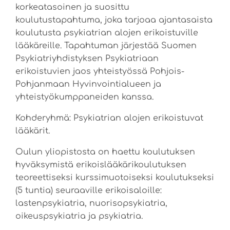
korkeatasoinen ja suosittu
koulutustapahtuma, joka tarjoaa ajantasaista
koulutusta psykiatrian alojen erikoistuville
lääkäreille. Tapahtuman järjestää Suomen
Psykiatriyhdistyksen Psykiatriaan
erikoistuvien jaos yhteistyössä Pohjois-
Pohjanmaan Hyvinvointialueen ja
yhteistyökumppaneiden kanssa.
Kohderyhmä: Psykiatrian alojen erikoistuvat
lääkärit.
Oulun yliopistosta on haettu koulutuksen
hyväksymistä erikoislääkärikoulutuksen
teoreettiseksi kurssimuotoiseksi koulutukseksi
(5 tuntia) seuraaville erikoisaloille:
lastenpsykiatria, nuorisopsykiatria,
oikeuspsykiatria ja psykiatria.