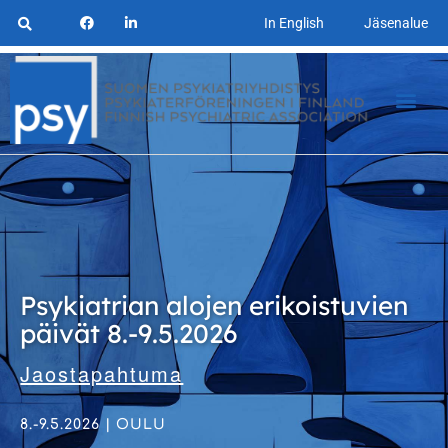
In English
Jäsenalue
Psykiatrian alojen erikoistuvien
päivät 8.-9.5.2026
Jaostapahtuma
8.-9.5.2026 | OULU