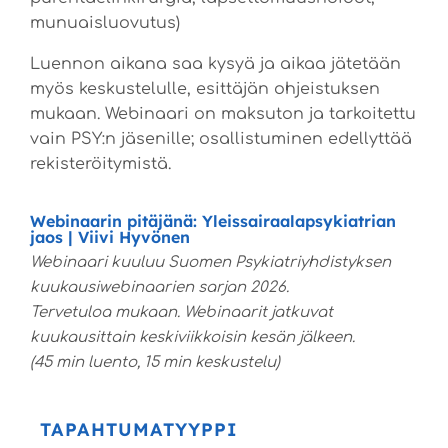
munuaisluovutus)
Luennon aikana saa kysyä ja aikaa jätetään
myös keskustelulle, esittäjän ohjeistuksen
mukaan. Webinaari on maksuton ja tarkoitettu
vain PSY:n jäsenille; osallistuminen edellyttää
rekisteröitymistä.
Webinaarin pitäjänä: Yleissairaalapsykiatrian
jaos | Viivi Hyvönen
Webinaari kuuluu Suomen Psykiatriyhdistyksen
kuukausiwebinaarien sarjan 2026.
Tervetuloa mukaan. Webinaarit jatkuvat
kuukausittain keskiviikkoisin kesän jälkeen.
(45 min luento, 15 min keskustelu)
TAPAHTUMATYYPPI