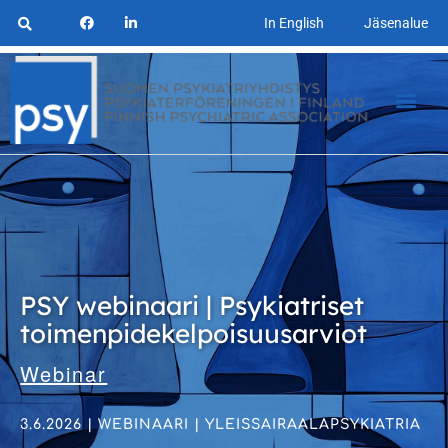
In English
Jäsenalue
PSY webinaari | Psykiatriset
toimenpidekelpoisuusarviot
Webinar
3.6.2026 | WEBINAARI | YLEISSAIRAALAPSYKIATRIA