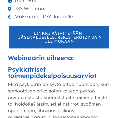
17.00 -18.00
PSY Webinaari
Maksuton - PSY Jäsenille
LINKKI PÄIVITETÄÄN
JÄSENALUEELLE, REKISTERÖIDY JA
TULE MUKAAN
Webinaarin aiheena:
Psykiatriset
toimenpidekelpoisuusarviot
Mitä psykiatrin on syytä ottaa huomioon, kun
somaattisen erikoisalan kollega pyytää
arviota esteistä suunnitellulle toimenpiteelle
tai hoidolle? (esim. eri elinsiirrot, sydämen
apupumppu, lihavuusleikkaus,
purentaelinkirurgia, lapsettomuushoidot,