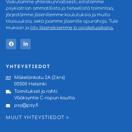
Vaikutamme yhteiskunnallisesti, edistämme
psykiatrian ammatillista ja tieteellistä toimintaa,
järjestämme jäsenillemme koulutuksia ja muita
tilaisuuksia, sekä jaamme jäsenille apurahoja. Tule
mukaan ja
liity jäseneksemme jo opiskeluaikana.
YHTEYSTIEDOT
Mäkelänkatu 2A (2.krs)
00500 Helsinki
Toimitukset ja rahti:
Vääksyntie C-rapun kautta
psy@psy.fi
MUUT YHTEYSTIEDOT >