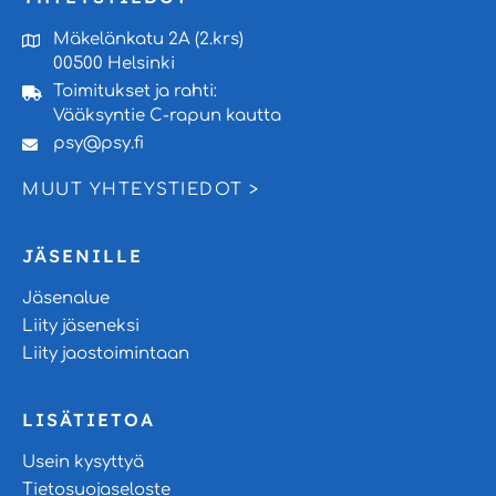
Mäkelänkatu 2A (2.krs)
00500 Helsinki
Toimitukset ja rahti:
Vääksyntie C-rapun kautta
psy@psy.fi
MUUT YHTEYSTIEDOT >
JÄSENILLE
Jäsenalue
Liity jäseneksi
Liity jaostoimintaan
LISÄTIETOA
Usein kysyttyä
Tietosuojaseloste