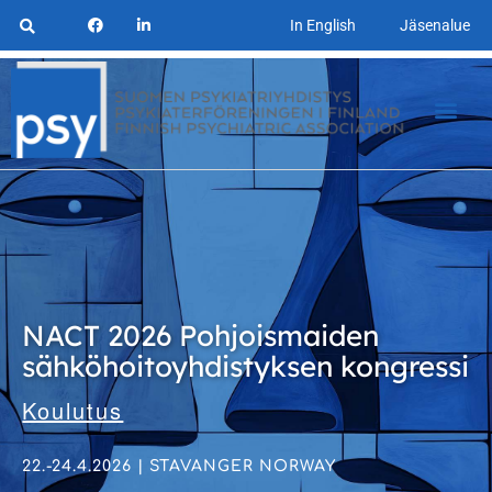
In English
Jäsenalue
NACT 2026 Pohjoismaiden
sähköhoitoyhdistyksen kongressi
Koulutus
22.-24.4.2026 | STAVANGER NORWAY