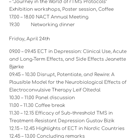
– “Journey in the World of rTMS Protocols”
Exhibition workshops, Poster session, Coffee
17.00 – 18.00 NACT Annual Meeting
19.30 Networking dinner
Friday, April 24th
09.00 – 09.45 ECT in Depression: Clinical Use, Acute
and Long-Term Effects, and Side Effects Jeanette
Bjørke
09.45 – 10.30 Disrupt, Potentiate, and Rewire: A
Plausible Model for the Neurobiological Effects of
Electroconvulsive Therapy Leif Oltedal
10.30 – 11.00 Panel discussion
11.00 – 11.30 Coffee break
11.30 – 12.15 Efficacy of Sub-threshold TMS in
Treatment-Resistant Depression Gustav Bizik
12.15 – 12.45 Highlights of ECT in Nordic Countries
12.45 – 13.00 Concluding remarks