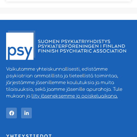
Vaikutamme yhteiskunnallisesti, edistämme
psykiatrian ammatillista ja tieteellistä toimintaa,
järjestämme jäsenillemme koulutuksia ja muita
tilaisuuksia, sekä jaamme jäsenille apurahoja. Tule
mukaan ja
liity jäseneksemme jo opiskeluaikana.
YHTEYSTIEDOT